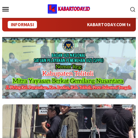
Loncat
Menu
ke
Mobile
konten
INFORMASI
KABARTODAY.COM telah berga