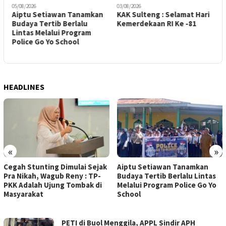
05/08/2026
03/08/2026
0
Aiptu Setiawan Tanamkan
KAK Sulteng : Selamat Hari
R
Budaya Tertib Berlalu
Kemerdekaan RI Ke -81
M
g
Lintas Melalui Program
H
Police Go Yo School
HEADLINES
«
»
Cegah Stunting Dimulai Sejak
Aiptu Setiawan Tanamkan
Pra Nikah, Wagub Reny : TP-
Budaya Tertib Berlalu Lintas
PKK Adalah Ujung Tombak di
Melalui Program Police Go Yo
Masyarakat
School
KABAR
PETI di Buol Menggila, APPL Sindir APH