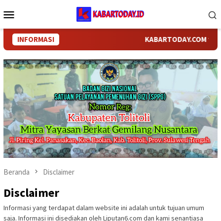
Loncat
Menu
ke
Mobile
konten
INFORMASI
KABARTODAY.COM telah be
Beranda
Disclaimer
Disclaimer
Informasi yang terdapat dalam website ini adalah untuk tujuan umum
saja. Informasi ini disediakan oleh Liputan6.com dan kami senantiasa