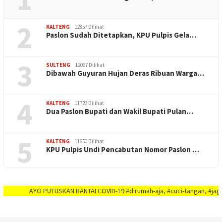
2
KALTENG
12857 Dilihat
Paslon Sudah Ditetapkan, KPU Pulpis Gela…
3
SULTENG
12067 Dilihat
Dibawah Guyuran Hujan Deras Ribuan Warga…
4
KALTENG
11723 Dilihat
Dua Paslon Bupati dan Wakil Bupati Pulan…
5
KALTENG
11650 Dilihat
KPU Pulpis Undi Pencabutan Nomor Paslon …
AYO PUTUSKAN RANTAI COVID-19 #dirumah-aja, #cuci-tangan, #jaga-jarak