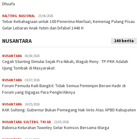
Dhuafa
KALTENG
,
NASIONAL
25/06/2026
Tebar Kebahagiaan untuk 100 Penerima Manfaat, Kemenag Pulang Pisau
Gelar Lebaran Anak Yatim dan Difabel 1448 H
NUSANTARA
240 berita
NUSANTARA
06/08/2026
Cegah Stunting Dimulai Sejak Pra Nikah, Wagub Reny : TP-PKK Adalah
Ujung Tombak di Masyarakat
NUSANTARA
03/07/2026
Forum Pemuda Kaili Bangkit: Tidak Semua Pemimpin Berani Hadir di
Forum yang Digagas Para Pengkritiknya
NUSANTARA
24/05/2026
KAK Sulteng: Gubernur Bukan Pemegang Hak Veto Atas APBD Kabupaten
NUSANTARA
,
SULTENG
,
TNI AD
23/05/2026
Babinsa Kelurahan Tuweley Gelar Komsos Bersama Warga