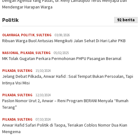
Dengan Agenda Yang Padat, dr. Reny Lamadjido Terus Menyapa Dan
Mendengar Harapan Warga
Politik
92 berita
OLAHRAGA
,
POLITIK
,
SULTENG
03/08/2026
Ribuan Warga Buol Antusias Mengikuti Jalan Sehat Di Hari Lahir PKB
NASIONAL
,
PILKADA
,
SULTENG
05/02/2025
MK Tolak Gugatan Perkara Permohonan PHPU Pasangan Beramal
PILKADA
,
SULTENG
15/10/2024
Jelang Debat Pilkada, Anwar Hafid : Soal Tempat Bukan Persoalan, Tapi
Intinya Visi Misi
PILKADA
,
SULTENG
12/10/2024
Paslon Nomor Urut 2, Anwar – Reni Program BERANI Menyala “Rumah
Terang”
PILKADA
,
SULTENG
07/10/2024
Anwar Hafid Safari Politik di Taopa, Teriakan Coblos Nomor Dua Kian
Mengema