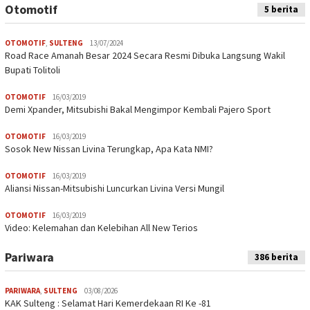
Otomotif
5 berita
OTOMOTIF
,
SULTENG
13/07/2024
Road Race Amanah Besar 2024 Secara Resmi Dibuka Langsung Wakil
Bupati Tolitoli
OTOMOTIF
16/03/2019
Demi Xpander, Mitsubishi Bakal Mengimpor Kembali Pajero Sport
OTOMOTIF
16/03/2019
Sosok New Nissan Livina Terungkap, Apa Kata NMI?
OTOMOTIF
16/03/2019
Aliansi Nissan-Mitsubishi Luncurkan Livina Versi Mungil
OTOMOTIF
16/03/2019
Video: Kelemahan dan Kelebihan All New Terios
Pariwara
386 berita
PARIWARA
,
SULTENG
03/08/2026
KAK Sulteng : Selamat Hari Kemerdekaan RI Ke -81