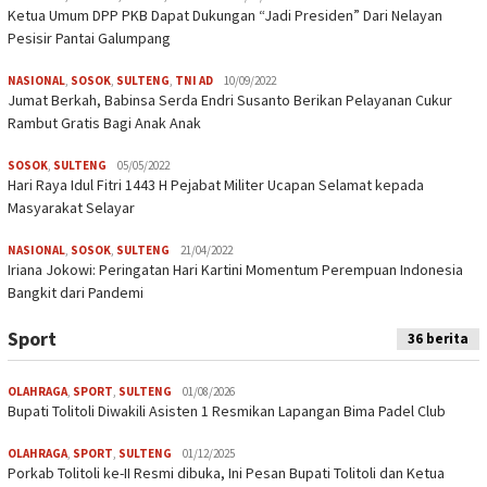
Ketua Umum DPP PKB Dapat Dukungan “Jadi Presiden” Dari Nelayan
Pesisir Pantai Galumpang
NASIONAL
,
SOSOK
,
SULTENG
,
TNI AD
10/09/2022
Jumat Berkah, Babinsa Serda Endri Susanto Berikan Pelayanan Cukur
Rambut Gratis Bagi Anak Anak
SOSOK
,
SULTENG
05/05/2022
Hari Raya Idul Fitri 1443 H Pejabat Militer Ucapan Selamat kepada
Masyarakat Selayar
NASIONAL
,
SOSOK
,
SULTENG
21/04/2022
Iriana Jokowi: Peringatan Hari Kartini Momentum Perempuan Indonesia
Bangkit dari Pandemi
Sport
36 berita
OLAHRAGA
,
SPORT
,
SULTENG
01/08/2026
Bupati Tolitoli Diwakili Asisten 1 Resmikan Lapangan Bima Padel Club
OLAHRAGA
,
SPORT
,
SULTENG
01/12/2025
Porkab Tolitoli ke-II Resmi dibuka, Ini Pesan Bupati Tolitoli dan Ketua