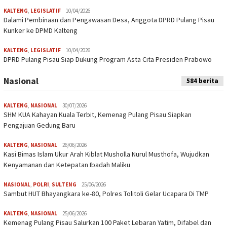
KALTENG
,
LEGISLATIF
10/04/2026
Dalami Pembinaan dan Pengawasan Desa, Anggota DPRD Pulang Pisau
Kunker ke DPMD Kalteng
KALTENG
,
LEGISLATIF
10/04/2026
DPRD Pulang Pisau Siap Dukung Program Asta Cita Presiden Prabowo
Nasional
584 berita
KALTENG
,
NASIONAL
30/07/2026
SHM KUA Kahayan Kuala Terbit, Kemenag Pulang Pisau Siapkan
Pengajuan Gedung Baru
KALTENG
,
NASIONAL
26/06/2026
Kasi Bimas Islam Ukur Arah Kiblat Musholla Nurul Musthofa, Wujudkan
Kenyamanan dan Ketepatan Ibadah Maliku
NASIONAL
,
POLRI
,
SULTENG
25/06/2026
Sambut HUT Bhayangkara ke-80, Polres Tolitoli Gelar Ucapara Di TMP
KALTENG
,
NASIONAL
25/06/2026
Kemenag Pulang Pisau Salurkan 100 Paket Lebaran Yatim, Difabel dan