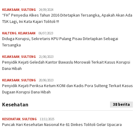
KEJAKSAAN
,
SULTENG
24/09/2024
“FH” Penyedia Alkes Tahun 2016 Ditetapkan Tersangka, Apakah Akan Ada
TSK Lagi, Ini Kata Kajari Tolitoli !!!
KALTENG
,
KEJAKSAAN
06/07/2023
Diduga Korupsi, Sekretaris KPU Pulang Pisau Ditetapkan Sebagai
Tersangka
KEJAKSAAN
,
SULTENG
21/06/2023
Penyidik Kejati Geledah Kantor Bawaslu Morowali Terkait Kasus Korupsi
Dana Hibah
KEJAKSAAN
,
SULTENG
20/06/2023
Penyidik Kejati Periksa Ketum KONI dan Kadis Pora Sulteng Terkait Kasus
Dugaan Korupsi Dana Hibah
Kesehatan
38 berita
KESEHATAN
,
SULTENG
13/11/2025
Puncak Hari Kesehatan Nasional Ke 61 Dinkes Tolitoli Gelar Upacara