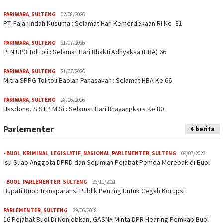
PARIWARA
,
SULTENG
02/08/2026
PT. Fajar Indah Kusuma : Selamat Hari Kemerdekaan RI Ke -81
PARIWARA
,
SULTENG
21/07/2026
PLN UP3 Tolitoli : Selamat Hari Bhakti Adhyaksa (HBA) 66
PARIWARA
,
SULTENG
21/07/2026
Mitra SPPG Tolitoli Baolan Panasakan : Selamat HBA Ke 66
PARIWARA
,
SULTENG
28/06/2026
Hasdono, S.STP. M.Si : Selamat Hari Bhayangkara Ke 80
Parlementer
4 berita
- BUOL
,
KRIMINAL
,
LEGISLATIF
,
NASIONAL
,
PARLEMENTER
,
SULTENG
09/07/2023
Isu Suap Anggota DPRD dan Sejumlah Pejabat Pemda Merebak di Buol
- BUOL
,
PARLEMENTER
,
SULTENG
26/11/2021
Bupati Buol: Transparansi Publik Penting Untuk Cegah Korupsi
PARLEMENTER
,
SULTENG
29/06/2018
16 Pejabat Buol Di Nonjobkan, GASNA Minta DPR Hearing Pemkab Buol