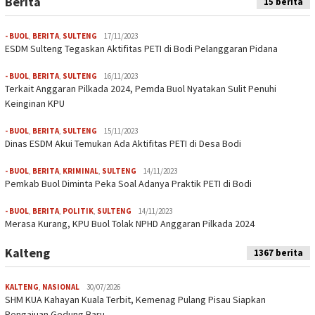
Berita
15 berita
- BUOL
,
BERITA
,
SULTENG
17/11/2023
ESDM Sulteng Tegaskan Aktifitas PETI di Bodi Pelanggaran Pidana
- BUOL
,
BERITA
,
SULTENG
16/11/2023
Terkait Anggaran Pilkada 2024, Pemda Buol Nyatakan Sulit Penuhi
Keinginan KPU
- BUOL
,
BERITA
,
SULTENG
15/11/2023
Dinas ESDM Akui Temukan Ada Aktifitas PETI di Desa Bodi
- BUOL
,
BERITA
,
KRIMINAL
,
SULTENG
14/11/2023
Pemkab Buol Diminta Peka Soal Adanya Praktik PETI di Bodi
- BUOL
,
BERITA
,
POLITIK
,
SULTENG
14/11/2023
Merasa Kurang, KPU Buol Tolak NPHD Anggaran Pilkada 2024
Kalteng
1367 berita
KALTENG
,
NASIONAL
30/07/2026
SHM KUA Kahayan Kuala Terbit, Kemenag Pulang Pisau Siapkan
Pengajuan Gedung Baru