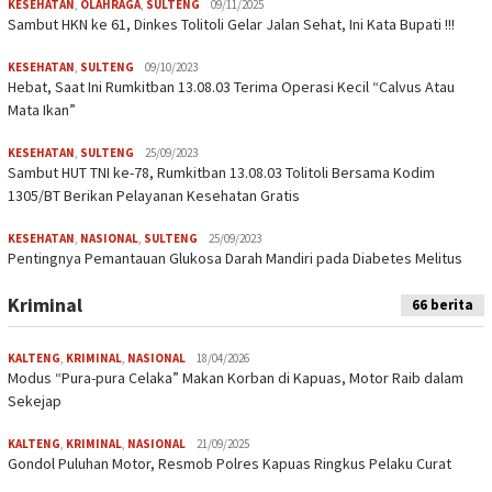
KESEHATAN
,
OLAHRAGA
,
SULTENG
09/11/2025
Sambut HKN ke 61, Dinkes Tolitoli Gelar Jalan Sehat, Ini Kata Bupati !!!
KESEHATAN
,
SULTENG
09/10/2023
Hebat, Saat Ini Rumkitban 13.08.03 Terima Operasi Kecil “Calvus Atau
Mata Ikan”
KESEHATAN
,
SULTENG
25/09/2023
Sambut HUT TNI ke-78, Rumkitban 13.08.03 Tolitoli Bersama Kodim
1305/BT Berikan Pelayanan Kesehatan Gratis
KESEHATAN
,
NASIONAL
,
SULTENG
25/09/2023
Pentingnya Pemantauan Glukosa Darah Mandiri pada Diabetes Melitus
Kriminal
66 berita
KALTENG
,
KRIMINAL
,
NASIONAL
18/04/2026
Modus “Pura-pura Celaka” Makan Korban di Kapuas, Motor Raib dalam
Sekejap
KALTENG
,
KRIMINAL
,
NASIONAL
21/09/2025
Gondol Puluhan Motor, Resmob Polres Kapuas Ringkus Pelaku Curat