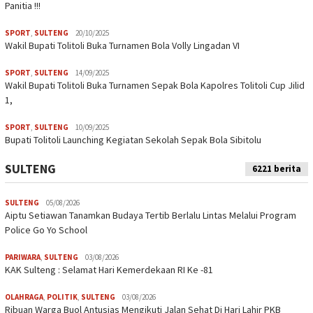
Panitia !!!
SPORT
,
SULTENG
20/10/2025
Wakil Bupati Tolitoli Buka Turnamen Bola Volly Lingadan VI
SPORT
,
SULTENG
14/09/2025
Wakil Bupati Tolitoli Buka Turnamen Sepak Bola Kapolres Tolitoli Cup Jilid
1,
SPORT
,
SULTENG
10/09/2025
Bupati Tolitoli Launching Kegiatan Sekolah Sepak Bola Sibitolu
SULTENG
6221 berita
SULTENG
05/08/2026
Aiptu Setiawan Tanamkan Budaya Tertib Berlalu Lintas Melalui Program
Police Go Yo School
PARIWARA
,
SULTENG
03/08/2026
KAK Sulteng : Selamat Hari Kemerdekaan RI Ke -81
OLAHRAGA
,
POLITIK
,
SULTENG
03/08/2026
Ribuan Warga Buol Antusias Mengikuti Jalan Sehat Di Hari Lahir PKB