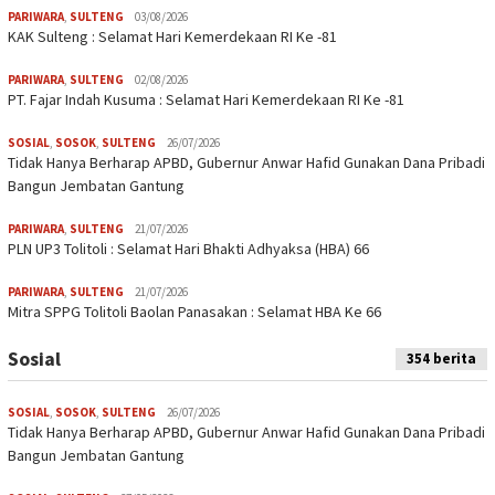
PARIWARA
,
SULTENG
03/08/2026
KAK Sulteng : Selamat Hari Kemerdekaan RI Ke -81
PARIWARA
,
SULTENG
02/08/2026
PT. Fajar Indah Kusuma : Selamat Hari Kemerdekaan RI Ke -81
SOSIAL
,
SOSOK
,
SULTENG
26/07/2026
Tidak Hanya Berharap APBD, Gubernur Anwar Hafid Gunakan Dana Pribadi
Bangun Jembatan Gantung
PARIWARA
,
SULTENG
21/07/2026
PLN UP3 Tolitoli : Selamat Hari Bhakti Adhyaksa (HBA) 66
PARIWARA
,
SULTENG
21/07/2026
Mitra SPPG Tolitoli Baolan Panasakan : Selamat HBA Ke 66
Sosial
354 berita
SOSIAL
,
SOSOK
,
SULTENG
26/07/2026
Tidak Hanya Berharap APBD, Gubernur Anwar Hafid Gunakan Dana Pribadi
Bangun Jembatan Gantung