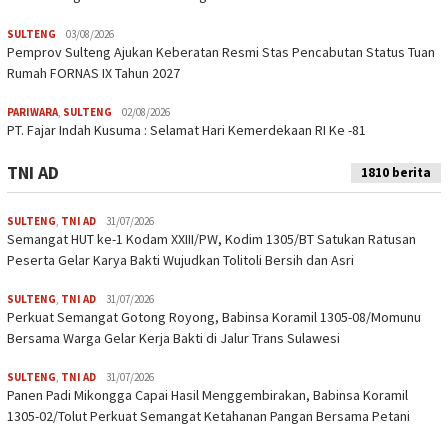
SULTENG
03/08/2026
Pemprov Sulteng Ajukan Keberatan Resmi Stas Pencabutan Status Tuan
Rumah FORNAS IX Tahun 2027
PARIWARA
,
SULTENG
02/08/2026
PT. Fajar Indah Kusuma : Selamat Hari Kemerdekaan RI Ke -81
TNI AD
1810 berita
SULTENG
,
TNI AD
31/07/2026
Semangat HUT ke-1 Kodam XXIII/PW, Kodim 1305/BT Satukan Ratusan
Peserta Gelar Karya Bakti Wujudkan Tolitoli Bersih dan Asri
SULTENG
,
TNI AD
31/07/2026
Perkuat Semangat Gotong Royong, Babinsa Koramil 1305-08/Momunu
Bersama Warga Gelar Kerja Bakti di Jalur Trans Sulawesi
SULTENG
,
TNI AD
31/07/2026
Panen Padi Mikongga Capai Hasil Menggembirakan, Babinsa Koramil
1305-02/Tolut Perkuat Semangat Ketahanan Pangan Bersama Petani