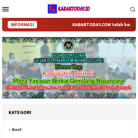
Loncat
Menu
ke
Mobile
konten
INFORMASI
KABARTODAY.COM telah berganti nam
KATEGORI
– Buol