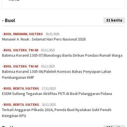
- Buol
Indeks
31 berita
- BUOL
,
PARIWARA
,
SULTENG
30/01/2026
Munawir A. Nouk : Selamat Hari Pers Nasional 2026
- BUOL
,
SULTENG
,
TNI AD
05/11/2025
Babinsa Koramil 1305-07/Bunobogu Bantu Dirikan Pondasi Rumah Warga
- BUOL
,
SULTENG
,
TNI AD
05/11/2025
Babinsa Koramil 1305-06/Paleleh Komsos Bahas Penyiapan Lahan
Pembangunan KMP
- BUOL
,
BERITA
,
SULTENG
17/11/2023
ESDM Sulteng Tegaskan Aktifitas PETI di Bodi Pelanggaran Pidana
- BUOL
,
BERITA
,
SULTENG
16/11/2023
Terkait Anggaran Pilkada 2024, Pemda Buol Nyatakan Sulit Penuhi
Keinginan KPU