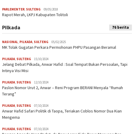
PARLEMENTER
,
SULTENG
09/05/2018
Rapot Merah, LKPJ Kabupaten Tolitoli
Pilkada
76 berita
NASIONAL
,
PILKADA
,
SULTENG
05/02/2025
MK Tolak Gugatan Perkara Permohonan PHPU Pasangan Beramal
PILKADA
,
SULTENG
15/10/2024
Jelang Debat Pilkada, Anwar Hafid : Soal Tempat Bukan Persoalan, Tapi
Intinya Visi Misi
PILKADA
,
SULTENG
12/10/2024
Paslon Nomor Urut 2, Anwar – Reni Program BERANI Menyala “Rumah
Terang”
PILKADA
,
SULTENG
07/10/2024
Anwar Hafid Safari Politik di Taopa, Teriakan Coblos Nomor Dua Kian
Mengema
PILKADA
,
SULTENG
07/10/2024