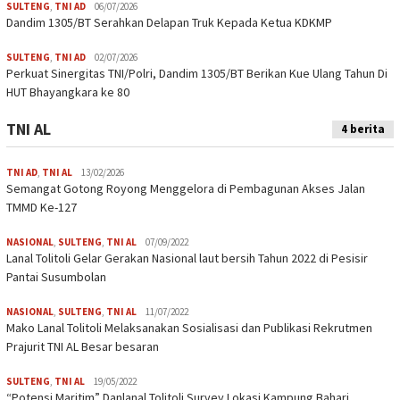
SULTENG
,
TNI AD
06/07/2026
Dandim 1305/BT Serahkan Delapan Truk Kepada Ketua KDKMP
SULTENG
,
TNI AD
02/07/2026
Perkuat Sinergitas TNI/Polri, Dandim 1305/BT Berikan Kue Ulang Tahun Di
HUT Bhayangkara ke 80
TNI AL
4 berita
TNI AD
,
TNI AL
13/02/2026
Semangat Gotong Royong Menggelora di Pembagunan Akses Jalan
TMMD Ke-127
NASIONAL
,
SULTENG
,
TNI AL
07/09/2022
Lanal Tolitoli Gelar Gerakan Nasional laut bersih Tahun 2022 di Pesisir
Pantai Susumbolan
NASIONAL
,
SULTENG
,
TNI AL
11/07/2022
Mako Lanal Tolitoli Melaksanakan Sosialisasi dan Publikasi Rekrutmen
Prajurit TNI AL Besar besaran
SULTENG
,
TNI AL
19/05/2022
“Potensi Maritim” Danlanal Tolitoli Survey Lokasi Kampung Bahari