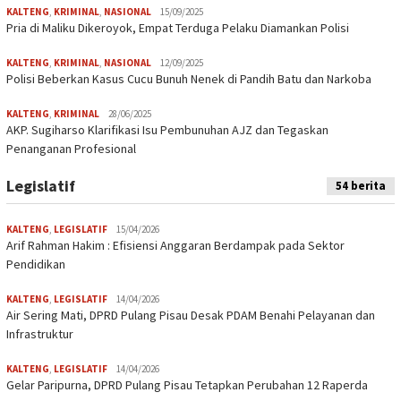
KALTENG
,
KRIMINAL
,
NASIONAL
15/09/2025
Pria di Maliku Dikeroyok, Empat Terduga Pelaku Diamankan Polisi
KALTENG
,
KRIMINAL
,
NASIONAL
12/09/2025
Polisi Beberkan Kasus Cucu Bunuh Nenek di Pandih Batu dan Narkoba
KALTENG
,
KRIMINAL
28/06/2025
AKP. Sugiharso Klarifikasi Isu Pembunuhan AJZ dan Tegaskan
Penanganan Profesional
Legislatif
54 berita
KALTENG
,
LEGISLATIF
15/04/2026
Arif Rahman Hakim : Efisiensi Anggaran Berdampak pada Sektor
Pendidikan
KALTENG
,
LEGISLATIF
14/04/2026
Air Sering Mati, DPRD Pulang Pisau Desak PDAM Benahi Pelayanan dan
Infrastruktur
KALTENG
,
LEGISLATIF
14/04/2026
Gelar Paripurna, DPRD Pulang Pisau Tetapkan Perubahan 12 Raperda