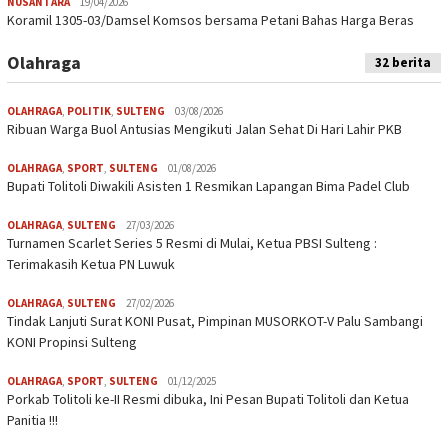
NUSANTARA
19/04/2026
Koramil 1305-03/Damsel Komsos bersama Petani Bahas Harga Beras
Olahraga
32 berita
OLAHRAGA
,
POLITIK
,
SULTENG
03/08/2026
Ribuan Warga Buol Antusias Mengikuti Jalan Sehat Di Hari Lahir PKB
OLAHRAGA
,
SPORT
,
SULTENG
01/08/2026
Bupati Tolitoli Diwakili Asisten 1 Resmikan Lapangan Bima Padel Club
OLAHRAGA
,
SULTENG
27/03/2026
Turnamen Scarlet Series 5 Resmi di Mulai, Ketua PBSI Sulteng :
Terimakasih Ketua PN Luwuk
OLAHRAGA
,
SULTENG
27/02/2026
Tindak Lanjuti Surat KONI Pusat, Pimpinan MUSORKOT-V Palu Sambangi
KONI Propinsi Sulteng
OLAHRAGA
,
SPORT
,
SULTENG
01/12/2025
Porkab Tolitoli ke-II Resmi dibuka, Ini Pesan Bupati Tolitoli dan Ketua
Panitia !!!