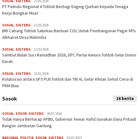
SOSIAL
,
SULTENG
27/05/2026
PT Pelindo Regional 4 Tolitoli Berbagi Daging Qurban Kepada Tenaga
Kerja Bongkar Muat
SOSIAL
,
SULTENG
11/05/2026
BRI Cabang Tolitoli Salurkan Bantuan TJSL Untuk Pembangunan Pagar MTs
Alkhairat Desa Malomba
SOSIAL
,
SULTENG
11/02/2026
Sambut Bulan Suci Ramadhan 2026, DPC Partai Hanura Tolitoli Gelar Donor
Darah
SOSIAL
,
SULTENG
22/01/2026
Kolaborasi antara UP3 PLN Tolitoli dan TNI AL Gelar Khitan Sehat Ceria di
PKM Biau
Sosok
16 berita
SOSIAL
,
SOSOK
,
SULTENG
26/07/2026
Tidak Hanya Berharap APBD, Gubernur Anwar Hafid Gunakan Dana Pribadi
Bangun Jembatan Gantung
NASIONAL
,
POLITIK
,
SOSOK
,
SULTENG
03/07/2023