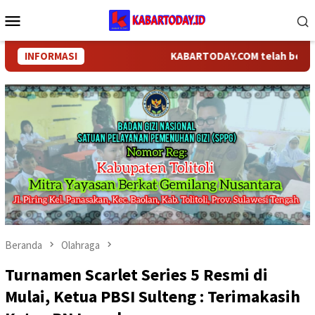
Loncat
Menu
ke
Mobile
konten
INFORMASI
KABARTODAY.COM telah berganti nama
Beranda
Olahraga
Turnamen Scarlet Series 5 Resmi di
Mulai, Ketua PBSI Sulteng : Terimakasih