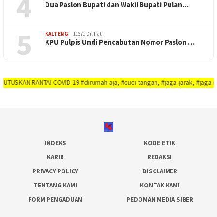
4
Dua Paslon Bupati dan Wakil Bupati Pulan…
5
KALTENG
11671 Dilihat
KPU Pulpis Undi Pencabutan Nomor Paslon …
AI COVID-19 #dirumah-aja, #cuci-tangan, #jaga-jarak, #jaga-imunitas-tubuh,
INDEKS
KODE ETIK
KARIR
REDAKSI
PRIVACY POLICY
DISCLAIMER
TENTANG KAMI
KONTAK KAMI
FORM PENGADUAN
PEDOMAN MEDIA SIBER