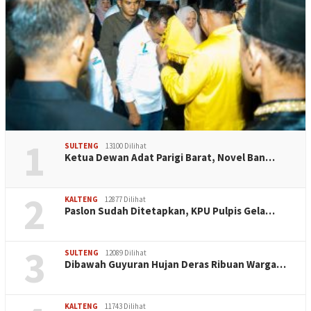
1
SULTENG
13100 Dilihat
Ketua Dewan Adat Parigi Barat, Novel Ban…
2
KALTENG
12877 Dilihat
Paslon Sudah Ditetapkan, KPU Pulpis Gela…
3
SULTENG
12089 Dilihat
Dibawah Guyuran Hujan Deras Ribuan Warga…
KALTENG
11743 Dilihat