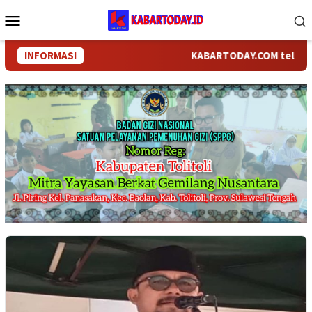
Loncat
Menu
ke
Mobile
konten
INFORMASI
KABARTODAY.COM telah bergan