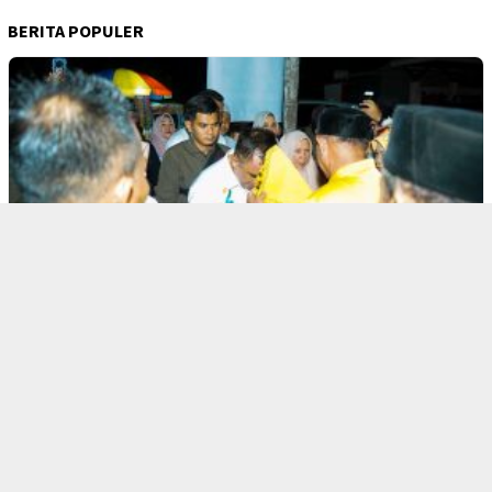
BERITA POPULER
1
SULTENG
13121 Dilihat
Ketua Dewan Adat Parigi Barat, Novel Ban…
2
KALTENG
12898 Dilihat
Paslon Sudah Ditetapkan, KPU Pulpis Gela…