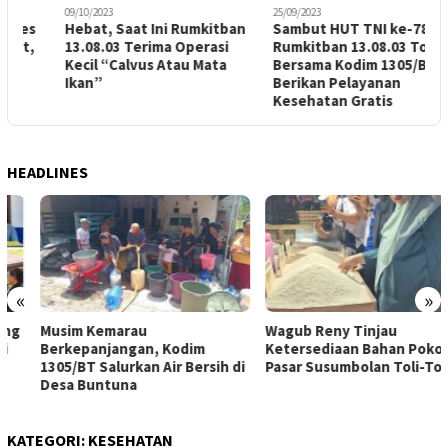
09/10/2023
25/09/2023
2
Hebat, Saat Ini Rumkitban
Sambut HUT TNI ke-78,
13.08.03 Terima Operasi
Rumkitban 13.08.03 Tolitoli
G
Kecil “Calvus Atau Mata
Bersama Kodim 1305/BT
D
Ikan”
Berikan Pelayanan
Kesehatan Gratis
HEADLINES
«
»
Musim Kemarau
Wagub Reny Tinjau
Berkepanjangan, Kodim
Ketersediaan Bahan Pokok di
1305/BT Salurkan Air Bersih di
Pasar Susumbolan Toli-Toli
Desa Buntuna
KATEGORI:
KESEHATAN