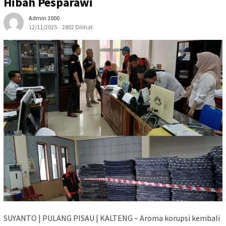
Hibah Pesparawi
Admin 1000
12/11/2025
2802 Dilihat
SUYANTO | PULANG PISAU | KALTENG – Aroma korupsi kembali