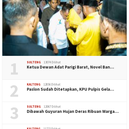
1
SULTENG
13074 Dilihat
Ketua Dewan Adat Parigi Barat, Novel Ban…
2
KALTENG
12856 Dilihat
Paslon Sudah Ditetapkan, KPU Pulpis Gela…
3
SULTENG
12067 Dilihat
Dibawah Guyuran Hujan Deras Ribuan Warga…
KALTENG
11722 Dilihat