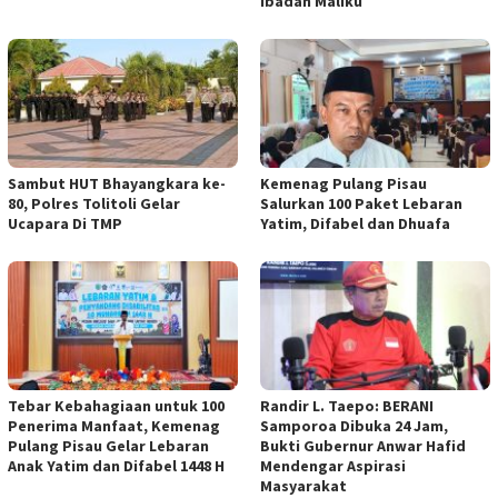
Ibadah Maliku
Sambut HUT Bhayangkara ke-
Kemenag Pulang Pisau
80, Polres Tolitoli Gelar
Salurkan 100 Paket Lebaran
Ucapara Di TMP
Yatim, Difabel dan Dhuafa
Tebar Kebahagiaan untuk 100
Randir L. Taepo: BERANI
Penerima Manfaat, Kemenag
Samporoa Dibuka 24 Jam,
Pulang Pisau Gelar Lebaran
Bukti Gubernur Anwar Hafid
Anak Yatim dan Difabel 1448 H
Mendengar Aspirasi
Masyarakat