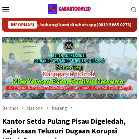
Loncat
Menu
ke
Mobile
konten
ta, dan Iklan, hubungi kami di whatsapp
INFORMASI
(0813 5665 0278)
.
Beranda
Nasional
Kalteng
Kantor Setda Pulang Pisau Digeledah,
Kejaksaan Telusuri Dugaan Korupsi