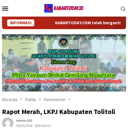
Loncat
Menu
ke
Mobile
konten
INFORMASI
KABARTODAY.COM telah berganti nama menj
Beranda
Politik
Parlementer
Rapot Merah, LKPJ Kabupaten Tolitoli
Admin 010
09/05/2018
826 Dilihat