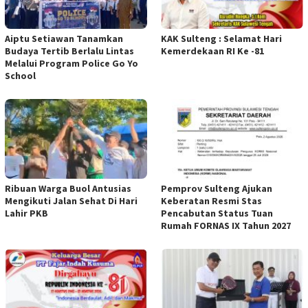
Aiptu Setiawan Tanamkan
KAK Sulteng : Selamat Hari
Budaya Tertib Berlalu Lintas
Kemerdekaan RI Ke -81
Melalui Program Police Go Yo
School
Ribuan Warga Buol Antusias
Pemprov Sulteng Ajukan
Mengikuti Jalan Sehat Di Hari
Keberatan Resmi Stas
Lahir PKB
Pencabutan Status Tuan
Rumah FORNAS IX Tahun 2027