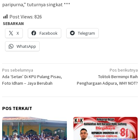
paripurna,” tuturnya singkat ***
Post Views:
826
SEBARKAN
X
Facebook
Telegram
WhatsApp
Navigasi
Pos sebelumnya
Pos berikutnya
Ada ‘Setan’ Di KPU Pulang Pisau,
Tolitoli Bermimpi Raih
pos
Foto Idham – Jaya Berubah
Penghargaan Adipura, WHY NOT?
POS TERKAIT