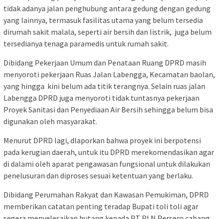
tidak adanya jalan penghubung antara gedung dengan gedung
yang lainnya, termasuk fasilitas utama yang belum tersedia
dirumah sakit malala, seperti air bersih dan listrik, juga belum
tersedianya tenaga paramedis untuk rumah sakit.
Dibidang Pekerjaan Umum dan Penataan Ruang DPRD masih
menyoroti pekerjaan Ruas Jalan Labengga, Kecamatan baolan,
yang hingga kini belum ada titik terangnya. Selain ruas jalan
Labengga DPRD juga menyoroti tidak tuntasnya pekerjaan
Proyek Sanitasi dan Penyediaan Air Bersih sehingga belum bisa
digunakan oleh masyarakat.
Menurut DPRD lagi, dlaporkan bahwa proyek ini berpotensi
pada kerugian daerah, untuk itu DPRD merekomendasikan agar
di dalami oleh aparat pengawasan fungsional untuk dilakukan
penelusuran dan diproses sesuai ketentuan yang berlaku.
Dibidang Perumahan Rakyat dan Kawasan Pemukiman, DPRD
memberikan catatan penting teradap Bupati toli toli agar
segera menyelesaikan hutang kepada PT PLN Persero cabang