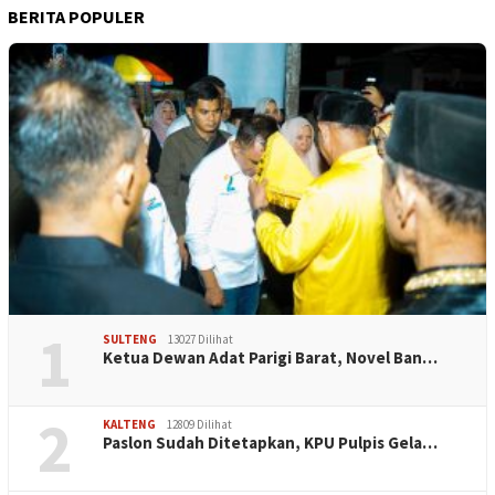
BERITA POPULER
1
SULTENG
13027 Dilihat
Ketua Dewan Adat Parigi Barat, Novel Ban…
2
KALTENG
12809 Dilihat
Paslon Sudah Ditetapkan, KPU Pulpis Gela…