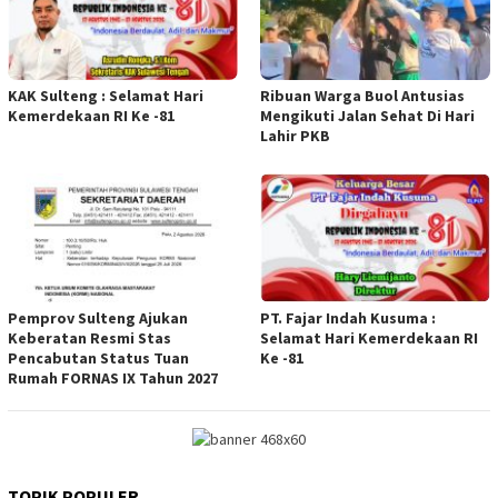
KAK Sulteng : Selamat Hari
Ribuan Warga Buol Antusias
Kemerdekaan RI Ke -81
Mengikuti Jalan Sehat Di Hari
Lahir PKB
Pemprov Sulteng Ajukan
PT. Fajar Indah Kusuma :
Keberatan Resmi Stas
Selamat Hari Kemerdekaan RI
Pencabutan Status Tuan
Ke -81
Rumah FORNAS IX Tahun 2027
TOPIK POPULER