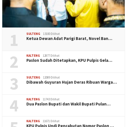
1
SULTENG
13100 Dilihat
Ketua Dewan Adat Parigi Barat, Novel Ban…
2
KALTENG
12877 Dilihat
Paslon Sudah Ditetapkan, KPU Pulpis Gela…
3
SULTENG
12089 Dilihat
Dibawah Guyuran Hujan Deras Ribuan Warga…
4
KALTENG
11743 Dilihat
Dua Paslon Bupati dan Wakil Bupati Pulan…
KALTENG
11671 Dilihat
KPU Pulpis Undi Pencabutan Nomor Paslon …