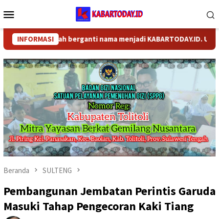
Loncat
Menu
ke
Mobile
konten
DAY.COM telah berganti nama menjadi KABARTODAY.ID. Untuk laya
INFORMASI
Beranda
SULTENG
Pembangunan Jembatan Perintis Garuda
Masuki Tahap Pengecoran Kaki Tiang