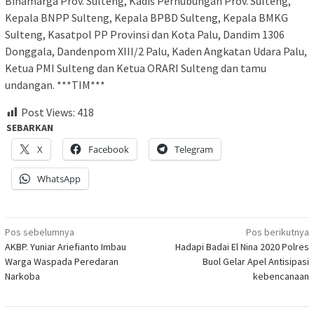
Binamarga Prov. Sulteng, Kadis Perhubungan Prov. Sulteng,
Kepala BNPP Sulteng, Kepala BPBD Sulteng, Kepala BMKG
Sulteng, Kasatpol PP Provinsi dan Kota Palu, Dandim 1306
Donggala, Dandenpom XIII/2 Palu, Kaden Angkatan Udara Palu,
Ketua PMI Sulteng dan Ketua ORARI Sulteng dan tamu
undangan. ***TIM***
Post Views:
418
SEBARKAN
X
Facebook
Telegram
WhatsApp
Navigasi
Pos sebelumnya
Pos berikutnya
AKBP. Yuniar Ariefianto Imbau
Hadapi Badai El Nina 2020 Polres
pos
Warga Waspada Peredaran
Buol Gelar Apel Antisipasi
Narkoba
kebencanaan