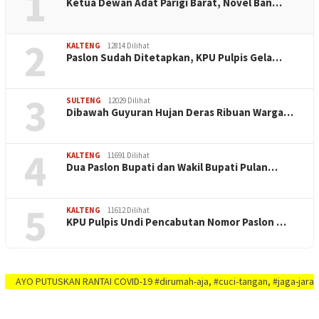
1
Ketua Dewan Adat Parigi Barat, Novel Ban…
2
KALTENG
12814 Dilihat
Paslon Sudah Ditetapkan, KPU Pulpis Gela…
3
SULTENG
12029 Dilihat
Dibawah Guyuran Hujan Deras Ribuan Warga…
4
KALTENG
11691 Dilihat
Dua Paslon Bupati dan Wakil Bupati Pulan…
5
KALTENG
11612 Dilihat
KPU Pulpis Undi Pencabutan Nomor Paslon …
PUTUSKAN RANTAI COVID-19 #dirumah-aja, #cuci-tangan, #jaga-jarak, #jaga-im