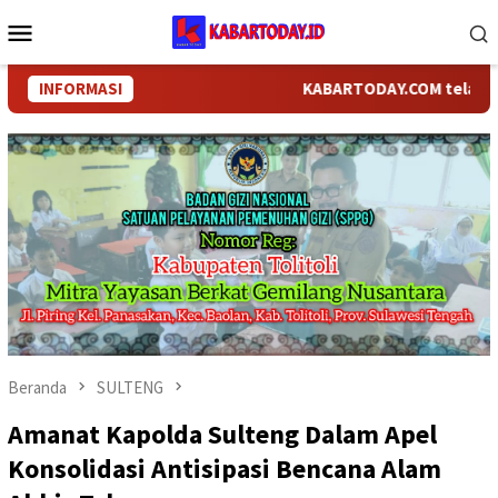
Loncat
Menu
ke
Mobile
konten
INFORMASI
KABARTODAY.COM telah bergan
Beranda
SULTENG
Amanat Kapolda Sulteng Dalam Apel
Konsolidasi Antisipasi Bencana Alam