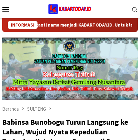
Loncat
Menu
ke
Mobile
konten
 telah berganti nama menjadi KABARTODAY.ID. Untuk layanan Inf
INFORMASI
Beranda
SULTENG
Babinsa Bunobogu Turun Langsung ke
Lahan, Wujud Nyata Kepedulian