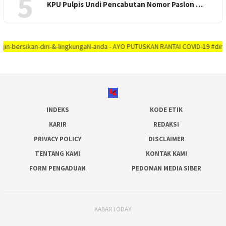
5
KPU Pulpis Undi Pencabutan Nomor Paslon …
ikan-diri-&-lingkungaN-anda - AYO PUTUSKAN RANTAI COVID-19 #dirumah-aja, #
INDEKS
KODE ETIK
KARIR
REDAKSI
PRIVACY POLICY
DISCLAIMER
TENTANG KAMI
KONTAK KAMI
FORM PENGADUAN
PEDOMAN MEDIA SIBER
KABARTODAY