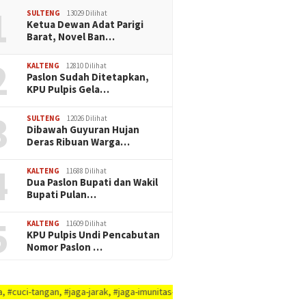
1
SULTENG
13029 Dilihat
Ketua Dewan Adat Parigi
Barat, Novel Ban…
2
KALTENG
12810 Dilihat
Paslon Sudah Ditetapkan,
KPU Pulpis Gela…
3
SULTENG
12026 Dilihat
Dibawah Guyuran Hujan
Deras Ribuan Warga…
4
KALTENG
11688 Dilihat
Dua Paslon Bupati dan Wakil
Bupati Pulan…
5
KALTENG
11609 Dilihat
KPU Pulpis Undi Pencabutan
Nomor Paslon …
, #jaga-jarak, #jaga-imunitas-tubuh, #rajin-bersikan-diri-&-lingkungaN-and