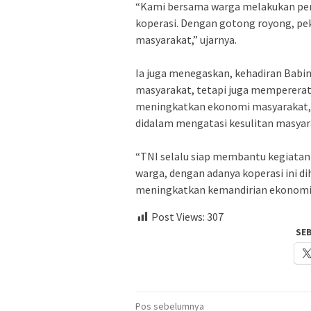
“Kami bersama warga melakukan pen
koperasi. Dengan gotong royong, pek
masyarakat,” ujarnya.
Ia juga menegaskan, kehadiran Babi
masyarakat, tetapi juga memperer
meningkatkan ekonomi masyarakat,
didalam mengatasi kesulitan masyar
“TNI selalu siap membantu kegiata
warga, dengan adanya koperasi ini 
meningkatkan kemandirian ekonomi 
Post Views:
307
SE
Navigasi
Pos sebelumnya