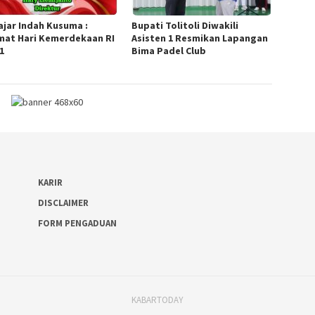
Fajar Indah Kusuma :
Bupati Tolitoli Diwakili
mat Hari Kemerdekaan RI
Asisten 1 Resmikan Lapangan
1
Bima Padel Club
KARIR
DISCLAIMER
FORM PENGADUAN
KABARTODAY