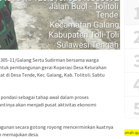
 1305-11/Galang Sertu Sudirman bersama warga
ntuk pembangunan gerai Koperasi Desa Kelurahan
di Desa Tende, Kec. Galang, Kab. Tolitoli. Sabtu
 pondasi sebagai tahap awal dalam proses
ntinya akan menjadi pusat aktivitas ekonomi
gunan secara gotong royong mencerminkan kuatnya
AYO PUTUSKAN RANTAI COVID-19 #dirumah-aja, #cuci-tangan
 memajukan desa.