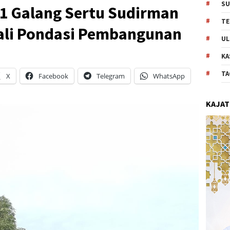
SU
11 Galang Sertu Sudirman
TE
ali Pondasi Pembangunan
UL
KA
TA
X
Facebook
Telegram
WhatsApp
KAJAT