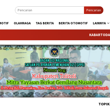
Pencarian
MOTIF
OLAHRAGA
TAG BERITA
BERITA OTOMOTIF
LAINNYA
KABARTODAY.COM tel
TOPIK