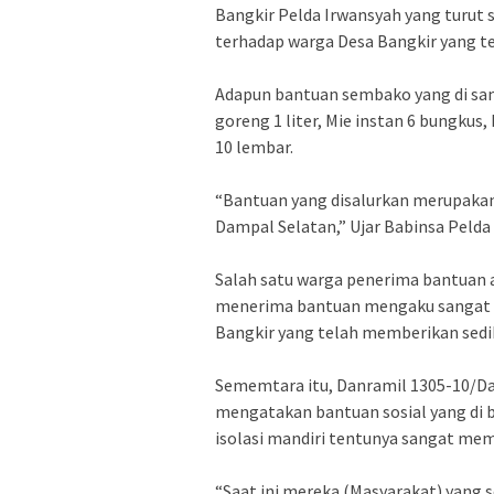
Bangkir Pelda Irwansyah yang turu
terhadap warga Desa Bangkir yang te
Adapun bantuan sembako yang di sam
goreng 1 liter, Mie instan 6 bungkus, 
10 lembar.
“Bantuan yang disalurkan merupaka
Dampal Selatan,” Ujar Babinsa Pelda
Salah satu warga penerima bantuan 
menerima bantuan mengaku sangat 
Bangkir yang telah memberikan sedik
Sememtara itu, Danramil 1305-10/Da
mengatakan bantuan sosial yang di 
isolasi mandiri tentunya sangat me
“Saat ini mereka (Masyarakat) yang s