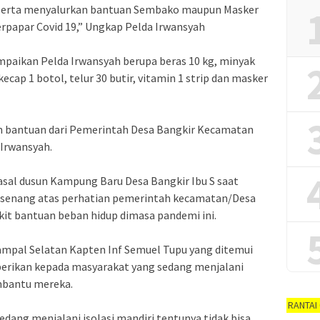
t serta menyalurkan bantuan Sembako maupun Masker
rpapar Covid 19,” Ungkap Pelda Irwansyah
paikan Pelda Irwansyah berupa beras 10 kg, minyak
kecap 1 botol, telur 30 butir, vitamin 1 strip dan masker
n bantuan dari Pemerintah Desa Bangkir Kecamatan
 Irwansyah.
asal dusun Kampung Baru Desa Bangkir Ibu S saat
senang atas perhatian pemerintah kecamatan/Desa
it bantuan beban hidup dimasa pandemi ini.
mpal Selatan Kapten Inf Semuel Tupu yang ditemui
berikan kepada masyarakat yang sedang menjalani
mbantu mereka.
AYO PUTUSKAN RANTAI COVID-19 #dir
edang menjalani isolasi mandiri tentunya tidak bisa