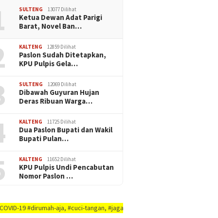
1
SULTENG
13077 Dilihat
Ketua Dewan Adat Parigi
Barat, Novel Ban…
2
KALTENG
12859 Dilihat
Paslon Sudah Ditetapkan,
KPU Pulpis Gela…
3
SULTENG
12069 Dilihat
Dibawah Guyuran Hujan
Deras Ribuan Warga…
4
KALTENG
11725 Dilihat
Dua Paslon Bupati dan Wakil
Bupati Pulan…
5
KALTENG
11652 Dilihat
KPU Pulpis Undi Pencabutan
Nomor Paslon …
umah-aja, #cuci-tangan, #jaga-jarak, #jaga-imunitas-tubuh, #rajin-bersikan