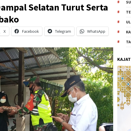
SU
ampal Selatan Turut Serta
TE
bako
UL
X
Facebook
Telegram
WhatsApp
KA
TA
KAJAT