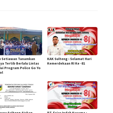
u Setiawan Tanamkan
KAK Sulteng : Selamat Hari
ya Tertib Berlalu Lintas
Kemerdekaan RI Ke -81
lui Program Police Go Yo
ol
rov Sulteng Ajukan
PT. Fajar Indah Kusuma :