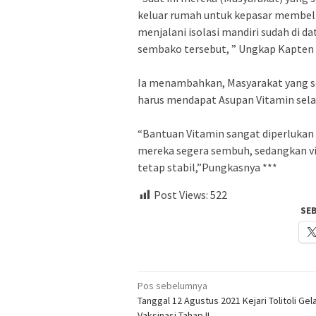
keluar rumah untuk kepasar membel
menjalani isolasi mandiri sudah di 
sembako tersebut, ” Ungkap Kapten 
Ia menambahkan, Masyarakat yang se
harus mendapat Asupan Vitamin sel
“Bantuan Vitamin sangat diperlukan 
mereka segera sembuh, sedangkan vi
tetap stabil,”Pungkasnya ***
Post Views:
522
SE
Navigasi
Pos sebelumnya
Tanggal 12 Agustus 2021 Kejari Tolitoli Gel
pos
Vaksinasi Tahap II