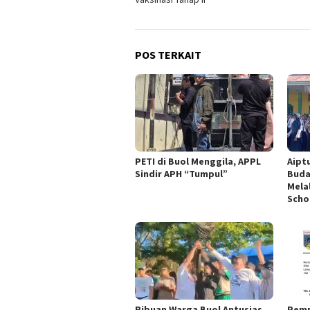
POS TERKAIT
PETI di Buol Menggila, APPL
Aipt
Sindir APH “Tumpul”
Buda
Mela
Scho
Ribuan Warga Buol Antusias
Pemp