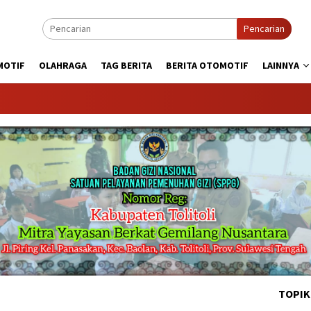
Pencarian
MOTIF
OLAHRAGA
TAG BERITA
BERITA OTOMOTIF
LAINNYA
KABA
TOPIK