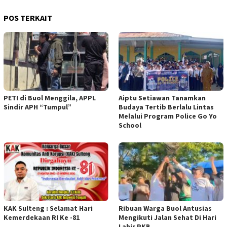
POS TERKAIT
PETI di Buol Menggila, APPL
Aiptu Setiawan Tanamkan
Sindir APH “Tumpul”
Budaya Tertib Berlalu Lintas
Melalui Program Police Go Yo
School
KAK Sulteng : Selamat Hari
Ribuan Warga Buol Antusias
Kemerdekaan RI Ke -81
Mengikuti Jalan Sehat Di Hari
Lahir PKB