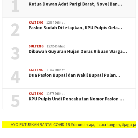
1
Ketua Dewan Adat Parigi Barat, Novel Ban…
2
KALTENG
12884 Dilihat
Paslon Sudah Ditetapkan, KPU Pulpis Gela…
3
SULTENG
12095 Dilihat
Dibawah Guyuran Hujan Deras Ribuan Warga…
4
KALTENG
11747 Dilihat
Dua Paslon Bupati dan Wakil Bupati Pulan…
5
KALTENG
11675 Dilihat
KPU Pulpis Undi Pencabutan Nomor Paslon …
YO PUTUSKAN RANTAI COVID-19 #dirumah-aja, #cuci-tangan, #jaga-jarak, #jaga