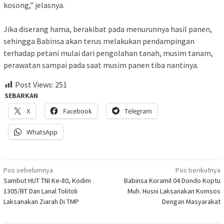
kosong,” jelasnya.
Jika diserang hama, berakibat pada menurunnya hasil panen,
sehingga Babinsa akan terus melakukan pendampingan
terhadap petani mulai dari pengolahan tanah, musim tanam,
perawatan sampai pada saat musim panen tiba nantinya.
Post Views:
251
SEBARKAN
X
Facebook
Telegram
WhatsApp
Navigasi
Pos sebelumnya
Pos berikutnya
Sambut HUT TNI Ke-80, Kodim
Babinsa Koramil 04 Dondo Koptu
pos
1305/BT Dan Lanal Tolitoli
Muh. Husni Laksanakan Komsos
Laksanakan Ziarah Di TMP
Dengan Masyarakat