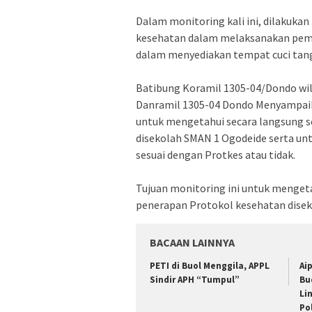
Dalam monitoring kali ini, dilakuka
kesehatan dalam melaksanakan pemb
dalam menyediakan tempat cuci tan
Batibung Koramil 1305-04/Dondo wil
Danramil 1305-04 Dondo Menyampaika
untuk mengetahui secara langsung 
disekolah SMAN 1 Ogodeide serta u
sesuai dengan Protkes atau tidak.
Tujuan monitoring ini untuk menget
penerapan Protokol kesehatan diseko
BACAAN LAINNYA
PETI di Buol Menggila, APPL
Ai
Sindir APH “Tumpul”
Bu
Li
Po