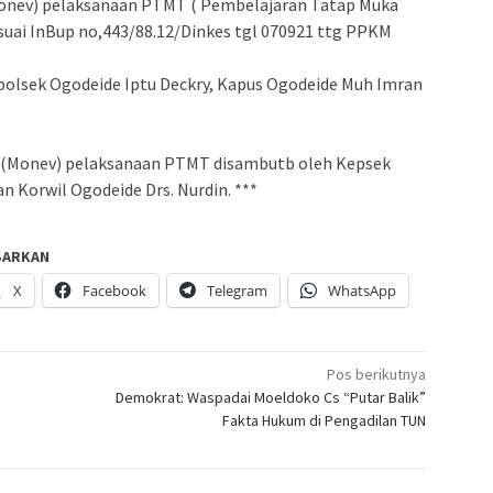
Monev) pelaksanaan PTMT ( Pembelajaran Tatap Muka
esuai InBup no,443/88.12/Dinkes tgl 070921 ttg PPKM
olsek Ogodeide Iptu Deckry, Kapus Ogodeide Muh Imran
i (Monev) pelaksanaan PTMT disambutb oleh Kepsek
 Korwil Ogodeide Drs. Nurdin. ***
BARKAN
X
Facebook
Telegram
WhatsApp
Pos berikutnya
Demokrat: Waspadai Moeldoko Cs “Putar Balik”
Fakta Hukum di Pengadilan TUN