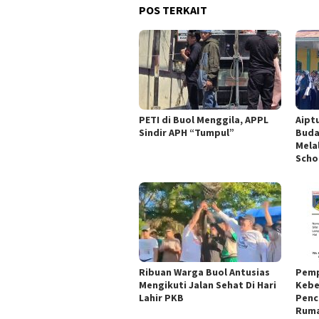
POS TERKAIT
PETI di Buol Menggila, APPL
Aipt
Sindir APH “Tumpul”
Buda
Mela
Scho
Ribuan Warga Buol Antusias
Pemp
Mengikuti Jalan Sehat Di Hari
Kebe
Lahir PKB
Penc
Ruma