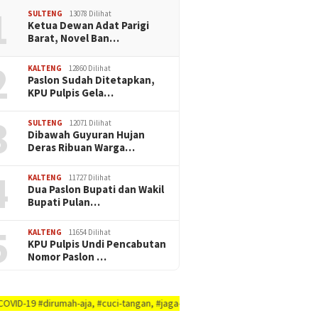
1
SULTENG
13078 Dilihat
Ketua Dewan Adat Parigi
Barat, Novel Ban…
2
KALTENG
12860 Dilihat
Paslon Sudah Ditetapkan,
KPU Pulpis Gela…
3
SULTENG
12071 Dilihat
Dibawah Guyuran Hujan
Deras Ribuan Warga…
4
KALTENG
11727 Dilihat
Dua Paslon Bupati dan Wakil
Bupati Pulan…
5
KALTENG
11654 Dilihat
KPU Pulpis Undi Pencabutan
Nomor Paslon …
ah-aja, #cuci-tangan, #jaga-jarak, #jaga-imunitas-tubuh, #rajin-bersikan-di