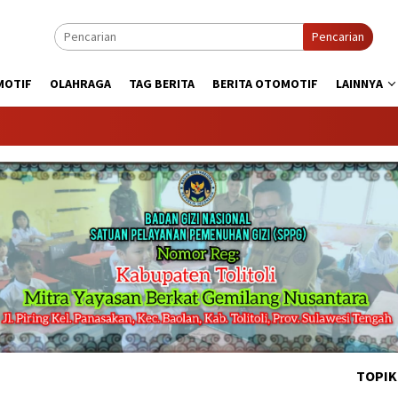
Pencarian
MOTIF
OLAHRAGA
TAG BERITA
BERITA OTOMOTIF
LAINNYA
KABART
TOPIK