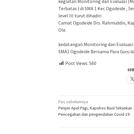
kegiatan Monitoring dan Evaluasi (
Terbatas ) di SMA 1 Kec Ogodeide , S
level III turut dihadiri
Camat Ogodeide Drs. Rahmuddin, Kap
Ole.
kedatangan Monitoring dan Evaluas
SMA1 Ogodeide Bersama Para Guru dan
Post Views:
560
SE
Navigasi
Pos sebelumnya
Pimpin Apel Pagi, Kapolres Buol Tekankan
pos
Pencegahan dan pengendalian Covid-19