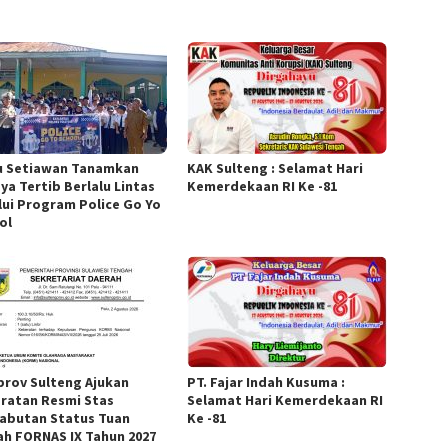
u Setiawan Tanamkan
KAK Sulteng : Selamat Hari
ya Tertib Berlalu Lintas
Kemerdekaan RI Ke -81
lui Program Police Go Yo
ol
rov Sulteng Ajukan
PT. Fajar Indah Kusuma :
ratan Resmi Stas
Selamat Hari Kemerdekaan RI
abutan Status Tuan
Ke -81
h FORNAS IX Tahun 2027