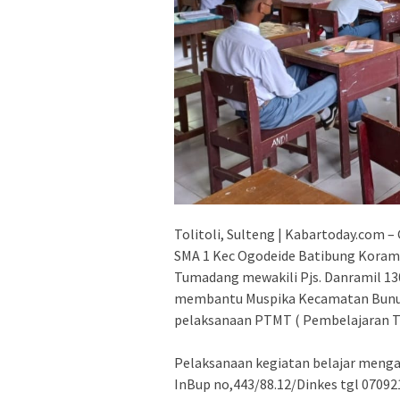
Tolitoli, Sulteng | Kabartoday.com 
SMA 1 Kec Ogodeide Batibung Korami
Tumadang mewakili Pjs. Danramil 1
membantu Muspika Kecamatan Bunut 
pelaksanaan PTMT ( Pembelajaran T
Pelaksanaan kegiatan belajar mengaj
InBup no,443/88.12/Dinkes tgl 070921 