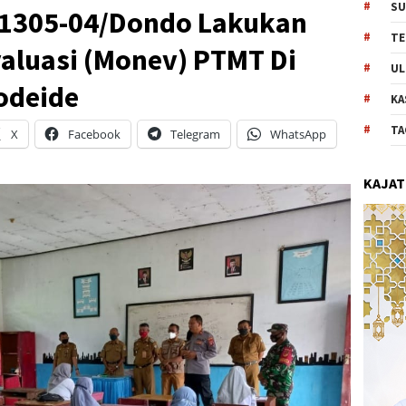
SU
 1305-04/Dondo Lakukan
TE
aluasi (Monev) PTMT Di
UL
odeide
KA
TA
X
Facebook
Telegram
WhatsApp
KAJAT