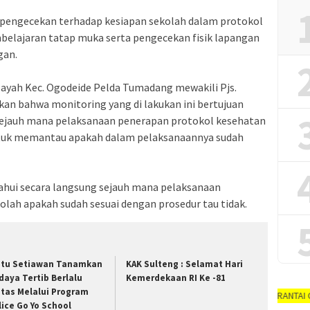
n pengecekan terhadap kesiapan sekolah dalam protokol
elajaran tatap muka serta pengecekan fisik lapangan
gan.
ayah Kec. Ogodeide Pelda Tumadang mewakili Pjs.
n bahwa monitoring yang di lakukan ini bertujuan
sejauh mana pelaksanaan penerapan protokol kesehatan
ntuk memantau apakah dalam pelaksanaannya sudah
ahui secara langsung sejauh mana pelaksanaan
lah apakah sudah sesuai dengan prosedur tau tidak.
ptu Setiawan Tanamkan
KAK Sulteng : Selamat Hari
daya Tertib Berlalu
Kemerdekaan RI Ke -81
ntas Melalui Program
AYO PUTUSKAN RANTAI COVID-19 #dirum
lice Go Yo School