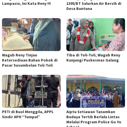
Lampasio, Ini Kata Reny !!!
1305/BT Salurkan Air Bersih di
Desa Buntuna
Wagub Reny Tinjau
Tiba di Toli-Toli, Wagub Reny
Ketersediaan Bahan Pokok di
Kunjungi Puskesmas Galang
Pasar Susumbolan Toli-Toli
PETI di Buol Menggila, APPL
Aiptu Setiawan Tanamkan
Sindir APH “Tumpul”
Budaya Tertib Berlalu Lintas
Melalui Program Police Go Yo
School