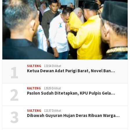
1
SULTENG
13154 Dilihat
Ketua Dewan Adat Parigi Barat, Novel Ban…
2
KALTENG
12929 Dilihat
Paslon Sudah Ditetapkan, KPU Pulpis Gela…
3
SULTENG
12137 Dilihat
Dibawah Guyuran Hujan Deras Ribuan Warga…