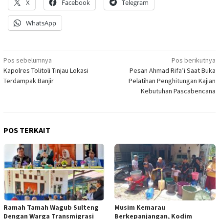
X
Facebook
Telegram
WhatsApp
Navigasi
Pos sebelumnya
Pos berikutnya
Kapolres Tolitoli Tinjau Lokasi
Pesan Ahmad Rifa’i Saat Buka
pos
Terdampak Banjir
Pelatihan Penghitungan Kajian
Kebutuhan Pascabencana
POS TERKAIT
Ramah Tamah Wagub Sulteng
Musim Kemarau
Dengan Warga Transmigrasi
Berkepanjangan, Kodim