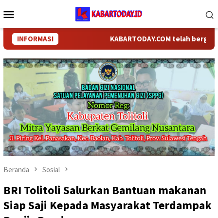
Loncat
Menu
ke
Mobile
konten
INFORMASI
KABARTODAY.COM telah berganti nama
Beranda
Sosial
BRI Tolitoli Salurkan Bantuan makanan
Siap Saji Kepada Masyarakat Terdampak