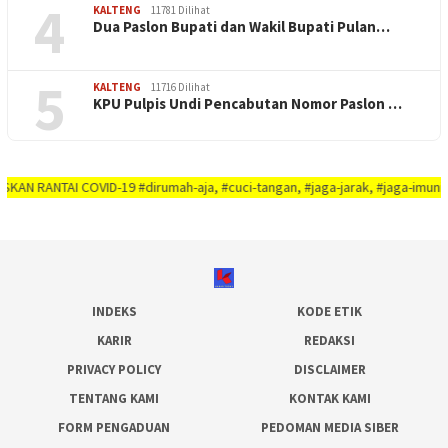
4
KALTENG
11781 Dilihat
Dua Paslon Bupati dan Wakil Bupati Pulan…
5
KALTENG
11716 Dilihat
KPU Pulpis Undi Pencabutan Nomor Paslon …
I COVID-19 #dirumah-aja, #cuci-tangan, #jaga-jarak, #jaga-imunitas-tubuh, 
INDEKS
KODE ETIK
KARIR
REDAKSI
PRIVACY POLICY
DISCLAIMER
TENTANG KAMI
KONTAK KAMI
FORM PENGADUAN
PEDOMAN MEDIA SIBER