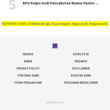
5
KPU Pulpis Undi Pencabutan Nomor Paslon …
 COVID-19 #dirumah-aja, #cuci-tangan, #jaga-jarak, #jaga-imunitas-tubuh, #
INDEKS
KODE ETIK
KARIR
REDAKSI
PRIVACY POLICY
DISCLAIMER
TENTANG KAMI
KONTAK KAMI
FORM PENGADUAN
PEDOMAN MEDIA SIBER
KABARTODAY