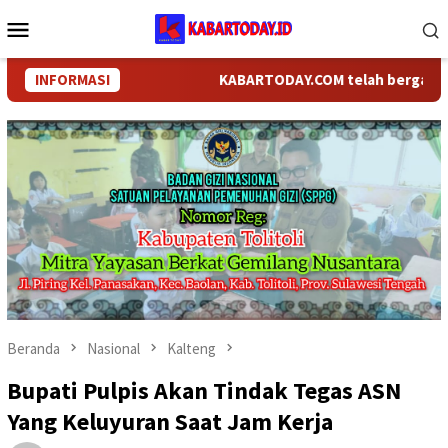
Loncat
Menu
ke
Mobile
konten
INFORMASI
KABARTODAY.COM telah berganti nama 
Beranda
Nasional
Kalteng
Bupati Pulpis Akan Tindak Tegas ASN
Yang Keluyuran Saat Jam Kerja