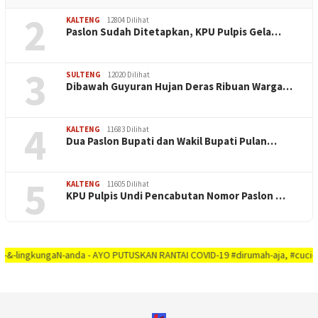
2
KALTENG
12804 Dilihat
Paslon Sudah Ditetapkan, KPU Pulpis Gela…
3
SULTENG
12020 Dilihat
Dibawah Guyuran Hujan Deras Ribuan Warga…
4
KALTENG
11683 Dilihat
Dua Paslon Bupati dan Wakil Bupati Pulan…
5
KALTENG
11605 Dilihat
KPU Pulpis Undi Pencabutan Nomor Paslon …
gkungaN-anda - AYO PUTUSKAN RANTAI COVID-19 #dirumah-aja, #cuci-tangan, #j