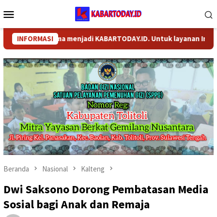
Loncat
Menu
ke
Mobile
konten
berganti nama menjadi KABARTODAY.ID. Untuk layanan Informasi,
INFORMASI
Beranda
Nasional
Kalteng
Dwi Saksono Dorong Pembatasan Media
Sosial bagi Anak dan Remaja