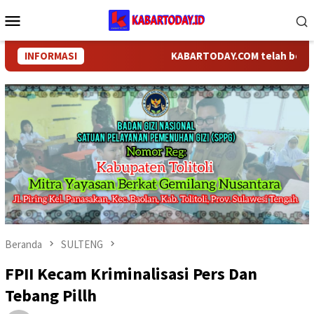
Loncat
Menu
ke
Mobile
konten
INFORMASI
KABARTODAY.COM telah berganti na
Beranda
SULTENG
FPII Kecam Kriminalisasi Pers Dan
Tebang Pillh