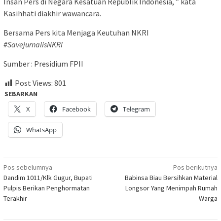
Insan Pers di Negara Kesatuan Republik Indonesia, ” kata
Kasihhati diakhir wawancara.
Bersama Pers kita Menjaga Keutuhan NKRI
#SavejurnalisNKRI
Sumber : Presidium FPII
Post Views:
801
SEBARKAN
X
Facebook
Telegram
WhatsApp
Navigasi
Pos sebelumnya
Pos berikutnya
Dandim 1011/Klk Gugur, Bupati
Babinsa Biau Bersihkan Material
pos
Pulpis Berikan Penghormatan
Longsor Yang Menimpah Rumah
Terakhir
Warga