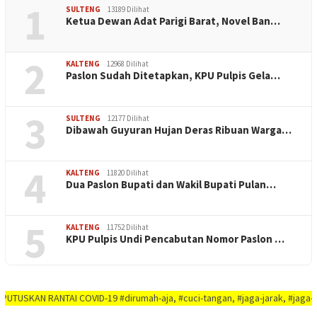
1
SULTENG
13189 Dilihat
Ketua Dewan Adat Parigi Barat, Novel Ban…
2
KALTENG
12968 Dilihat
Paslon Sudah Ditetapkan, KPU Pulpis Gela…
3
SULTENG
12177 Dilihat
Dibawah Guyuran Hujan Deras Ribuan Warga…
4
KALTENG
11820 Dilihat
Dua Paslon Bupati dan Wakil Bupati Pulan…
5
KALTENG
11752 Dilihat
KPU Pulpis Undi Pencabutan Nomor Paslon …
RANTAI COVID-19 #dirumah-aja, #cuci-tangan, #jaga-jarak, #jaga-imunitas-tu