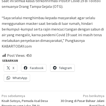
Saat ini semua kasus terkonfirmasi Positif Covid 19 di Tolitoli
semuanya Orang Tampa Gejala (OTG).
“Saya selalui menghimbau kepada masyarakat agar selalu
menggunakan masker saat berada di luar rumah, hindari
berkumpul-kumpul serta rajin mencuci tangan dengan sabun di
air yang mengalir, karna pandemi Covid 19 saat ini masih terus
melakukan penyebaran dimasyarakat,” Pungkasnya
KABARTODAY.com
Post Views:
450
SEBARKAN
X
Facebook
Telegram
WhatsApp
Navigasi
Pos sebelumnya
Pos berikutnya
Kisah Sutoyo, Pemuda Asal Desa
30 Orang di Pasar Bahaur Jalani
pos
Binontoan yang Lulus TNI AL
Rapid Test