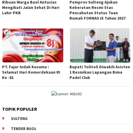
Ribuan Warga Buol Antusias
Pemprov Sulteng Ajukan
Mengikuti Jalan Sehat Di Hari
Keberatan Resmi Stas
Lahir PKB
Pencabutan Status Tuan
Rumah FORNAS IX Tahun 2027
PT. Fajar Indah Kusuma :
Bupati Tolitoli Diwakili Asisten
Selamat Hari Kemerdekaan RI
1 Resmikan Lapangan Bima
Ke -81
Padel Club
TOPIK POPULER
SULTENG
TENDER BUOL