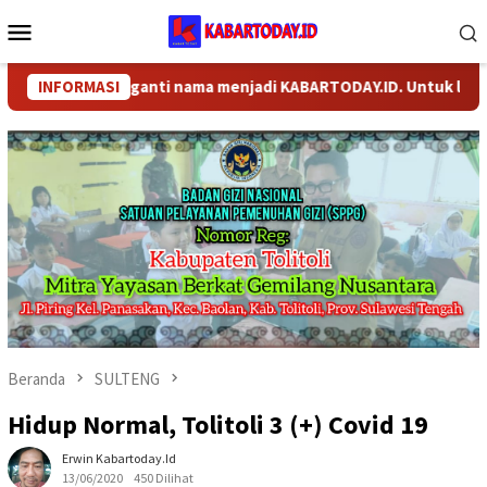
Loncat
Menu
ke
Mobile
konten
M telah berganti nama menjadi KABARTODAY.ID. Untuk layanan In
INFORMASI
Beranda
SULTENG
Hidup Normal, Tolitoli 3 (+) Covid 19
Erwin Kabartoday.id
13/06/2020
450 Dilihat