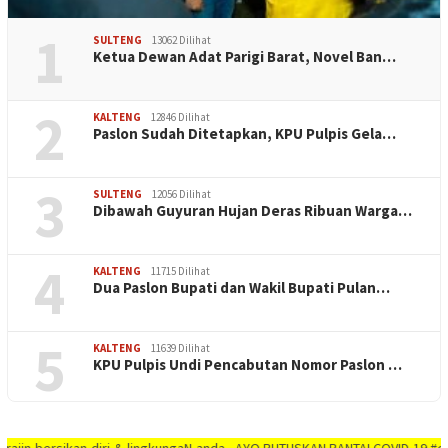
1
SULTENG
13062 Dilihat
Ketua Dewan Adat Parigi Barat, Novel Ban…
2
KALTENG
12846 Dilihat
Paslon Sudah Ditetapkan, KPU Pulpis Gela…
3
SULTENG
12056 Dilihat
Dibawah Guyuran Hujan Deras Ribuan Warga…
4
KALTENG
11715 Dilihat
Dua Paslon Bupati dan Wakil Bupati Pulan…
5
KALTENG
11639 Dilihat
KPU Pulpis Undi Pencabutan Nomor Paslon …