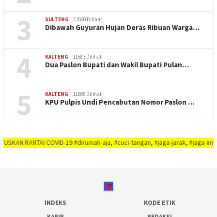
3
SULTENG
12020 Dilihat
Dibawah Guyuran Hujan Deras Ribuan Warga…
4
KALTENG
11683 Dilihat
Dua Paslon Bupati dan Wakil Bupati Pulan…
5
KALTENG
11605 Dilihat
KPU Pulpis Undi Pencabutan Nomor Paslon …
TAI COVID-19 #dirumah-aja, #cuci-tangan, #jaga-jarak, #jaga-imunitas-tubuh
INDEKS
KODE ETIK
KARIR
REDAKSI