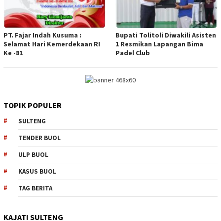
PT. Fajar Indah Kusuma :
Bupati Tolitoli Diwakili Asisten
Selamat Hari Kemerdekaan RI
1 Resmikan Lapangan Bima
Ke -81
Padel Club
TOPIK POPULER
SULTENG
TENDER BUOL
ULP BUOL
KASUS BUOL
TAG BERITA
KAJATI SULTENG