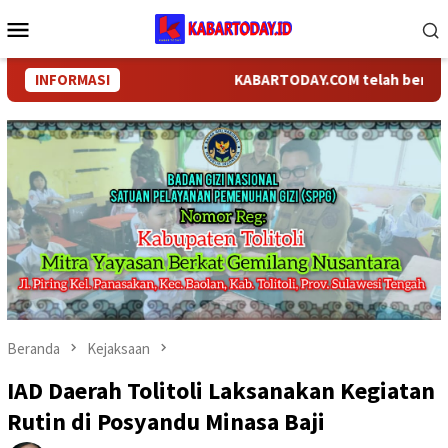
Loncat
Menu
ke
Mobile
konten
INFORMASI
KABARTODAY.COM telah berganti nam
Beranda
Kejaksaan
IAD Daerah Tolitoli Laksanakan Kegiatan
Rutin di Posyandu Minasa Baji