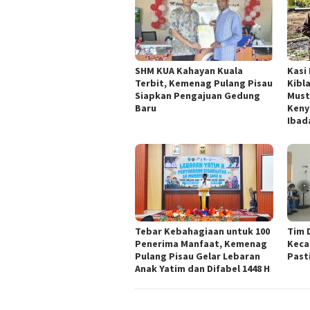
SHM KUA Kahayan Kuala
Kasi
Terbit, Kemenag Pulang Pisau
Kibl
Siapkan Pengajuan Gedung
Must
Baru
Keny
Ibad
Tebar Kebahagiaan untuk 100
Tim 
Penerima Manfaat, Kemenag
Keca
Pulang Pisau Gelar Lebaran
Past
Anak Yatim dan Difabel 1448 H