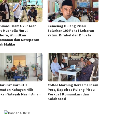
 Bimas Islam Ukur Arah
Kemenag Pulang Pisau
at Musholla Nurul
Salurkan 100 Paket Lebaran
hofa, Wujudkan
Yatim, Difabel dan Dhuafa
amanan dan Ketepatan
ah Maliku
Darurat Karhutla
Coffee Morning Bersama Insan
matan Kahayan Hilir
Pers, Kapolres Pulang Pisau
ikan Wilayah Masih Aman
Perkuat Komunikasi dan
Kolaborasi