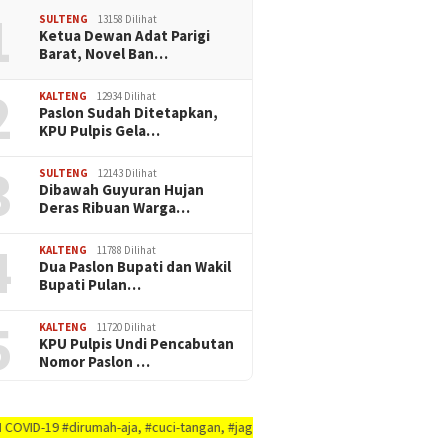
1
SULTENG
13158 Dilihat
Ketua Dewan Adat Parigi
Barat, Novel Ban…
2
KALTENG
12934 Dilihat
Paslon Sudah Ditetapkan,
KPU Pulpis Gela…
3
SULTENG
12143 Dilihat
Dibawah Guyuran Hujan
Deras Ribuan Warga…
4
KALTENG
11788 Dilihat
Dua Paslon Bupati dan Wakil
Bupati Pulan…
5
KALTENG
11720 Dilihat
KPU Pulpis Undi Pencabutan
Nomor Paslon …
rumah-aja, #cuci-tangan, #jaga-jarak, #jaga-imunitas-tubuh, #rajin-bersika