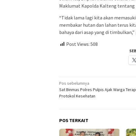
Maklumat Kapolda Kalteng tentang 
“Tidak lama lagi kita akan memasuk
membakar hutan dan lahan terus ki
bahaya dari asap yang di timbulkan
Post Views:
508
SE
Navigasi
Pos sebelumnya
Sat Binmas Polres Pulpis Ajak Warga Tera
pos
Protokol Kesehatan
POS TERKAIT