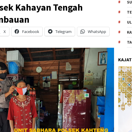
SU
lsek Kahayan Tengah
TE
Imbauan
UL
X
Facebook
Telegram
WhatsApp
KA
TA
KAJAT