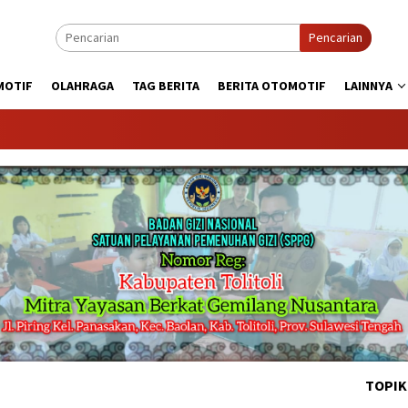
Pencarian
MOTIF
OLAHRAGA
TAG BERITA
BERITA OTOMOTIF
LAINNYA
KABA
TOPIK