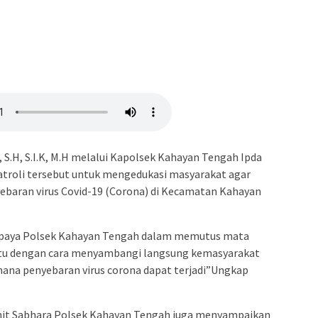
 S.H, S.I.K, M.H melalui Kapolsek Kahayan Tengah Ipda
atroli tersebut untuk mengedukasi masyarakat agar
baran virus Covid-19 (Corona) di Kecamatan Kahayan
k upaya Polsek Kahayan Tengah dalam memutus mata
yaitu dengan cara menyambangi langsung kemasyarakat
na penyebaran virus corona dapat terjadi”Ungkap
Kanit Sabhara Polsek Kahayan Tengah juga menyampaikan