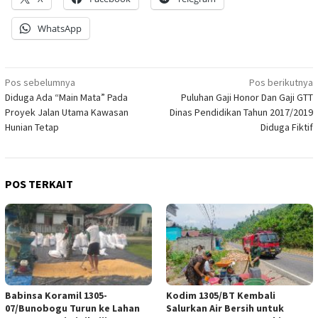
WhatsApp
Navigasi
Pos sebelumnya
Pos berikutnya
Diduga Ada “Main Mata” Pada
Puluhan Gaji Honor Dan Gaji GTT
pos
Proyek Jalan Utama Kawasan
Dinas Pendidikan Tahun 2017/2019
Hunian Tetap
Diduga Fiktif
POS TERKAIT
Babinsa Koramil 1305-
Kodim 1305/BT Kembali
07/Bunobogu Turun ke Lahan
Salurkan Air Bersih untuk