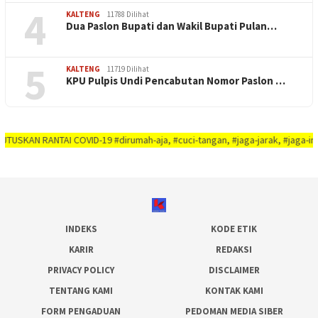
4
KALTENG
11788 Dilihat
Dua Paslon Bupati dan Wakil Bupati Pulan…
5
KALTENG
11719 Dilihat
KPU Pulpis Undi Pencabutan Nomor Paslon …
RANTAI COVID-19 #dirumah-aja, #cuci-tangan, #jaga-jarak, #jaga-imunitas-tu
INDEKS
KODE ETIK
KARIR
REDAKSI
PRIVACY POLICY
DISCLAIMER
TENTANG KAMI
KONTAK KAMI
FORM PENGADUAN
PEDOMAN MEDIA SIBER