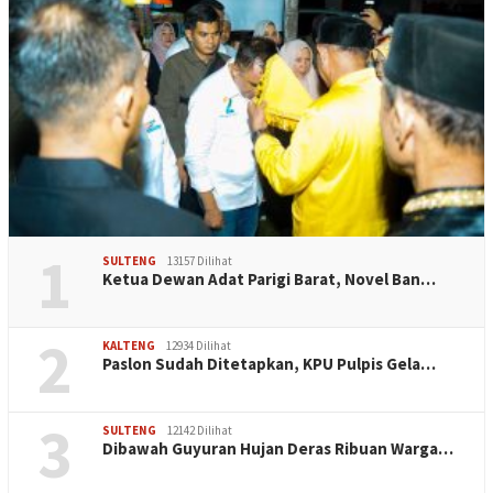
1
SULTENG
13157 Dilihat
Ketua Dewan Adat Parigi Barat, Novel Ban…
2
KALTENG
12934 Dilihat
Paslon Sudah Ditetapkan, KPU Pulpis Gela…
3
SULTENG
12142 Dilihat
Dibawah Guyuran Hujan Deras Ribuan Warga…