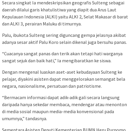
Secara singkat Ia mendeskripsikan geografis Sulteng sebagai
daerah dilalui garis khatulistiwa yang diapit dua Arus Laut
Kepulauan Indonesia (ALKI) yaitu ALKI 2, Selat Makasar di barat
dan ALKI 3, perairan Maluku di timurnya.
Palu, ibukota Sulteng sering diguncang gempa jelasnya akibat
adanya sesar aktif Palu Koro selain dikenal juga bersuhu panas.
“Cuacanya sangat panas dan terik akan tetapi hati warganya
sangat sejuk dan baik hati,” Ia mengibaratkan ke siswa.
Dengan mengenal luaskan aset-aset kebudayaan Sulteng ke
pelajar, diyakini asisten dapat menggelorakan semangat bela
negara, nasionalisme, persatuan dan patriotisme.
“Bermacam informasi dapat adik-adik gali secara langsung
daripada hanya sekedar membaca, mendengar atau menonton
di media sosial maupun media-media konvensional pada
umumnya,” tandasnya.
Sementara Asisten Deputi Kementerian BUMN Heru Purnomo