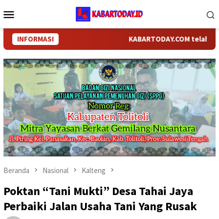
Loncat
Menu
ke
Mobile
konten
INFORMASI
KABARTODAY.COM telah berganti
Beranda
Nasional
Kalteng
Poktan “Tani Mukti” Desa Tahai Jaya
Perbaiki Jalan Usaha Tani Yang Rusak