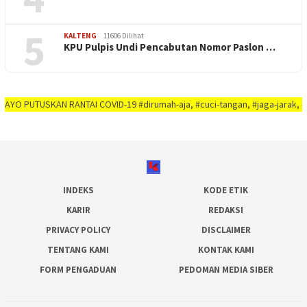
5
KALTENG
11606 Dilihat
KPU Pulpis Undi Pencabutan Nomor Paslon …
SKAN RANTAI COVID-19 #dirumah-aja, #cuci-tangan, #jaga-jarak, #jaga-imunit
INDEKS
KODE ETIK
KARIR
REDAKSI
PRIVACY POLICY
DISCLAIMER
TENTANG KAMI
KONTAK KAMI
FORM PENGADUAN
PEDOMAN MEDIA SIBER