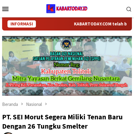
Loncat
Menu
ke
Mobile
konten
INFORMASI
KABARTODAY.COM telah berganti n
Beranda
Nasional
PT. SEI Morut Segera Miliki Tenan Baru
Dengan 26 Tungku Smelter