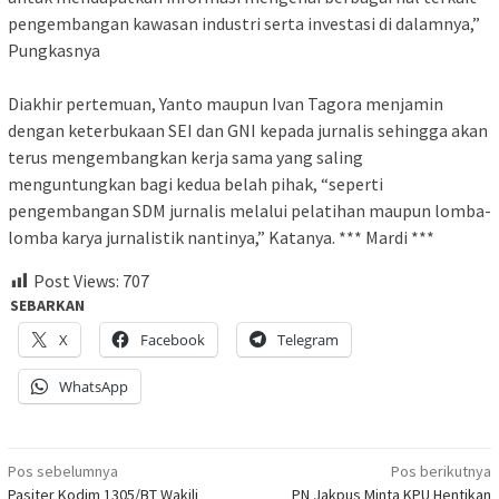
pengembangan kawasan industri serta investasi di dalamnya,”
Pungkasnya
Diakhir pertemuan, Yanto maupun Ivan Tagora menjamin
dengan keterbukaan SEI dan GNI kepada jurnalis sehingga akan
terus mengembangkan kerja sama yang saling
menguntungkan bagi kedua belah pihak, “seperti
pengembangan SDM jurnalis melalui pelatihan maupun lomba-
lomba karya jurnalistik nantinya,” Katanya. *** Mardi ***
Post Views:
707
SEBARKAN
X
Facebook
Telegram
WhatsApp
Navigasi
Pos sebelumnya
Pos berikutnya
Pasiter Kodim 1305/BT Wakili
PN Jakpus Minta KPU Hentikan