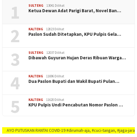
1
SULTENG
13041 Dilihat
Ketua Dewan Adat Parigi Barat, Novel Ban…
2
KALTENG
12823 Dilihat
Paslon Sudah Ditetapkan, KPU Pulpis Gela…
3
SULTENG
12037 Dilihat
Dibawah Guyuran Hujan Deras Ribuan Warga…
4
KALTENG
11696 Dilihat
Dua Paslon Bupati dan Wakil Bupati Pulan…
5
KALTENG
11620 Dilihat
KPU Pulpis Undi Pencabutan Nomor Paslon …
 PUTUSKAN RANTAI COVID-19 #dirumah-aja, #cuci-tangan, #jaga-jarak, #jaga-im