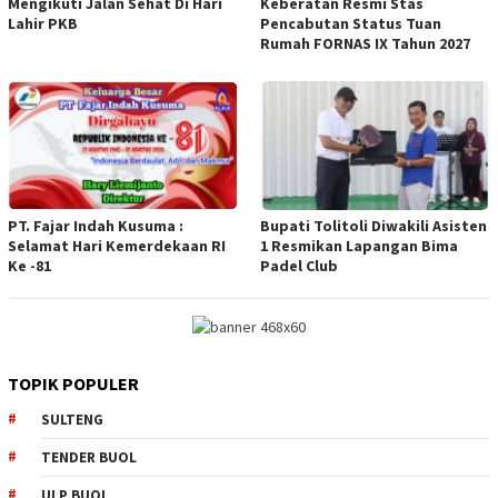
Mengikuti Jalan Sehat Di Hari
Keberatan Resmi Stas
Lahir PKB
Pencabutan Status Tuan
Rumah FORNAS IX Tahun 2027
PT. Fajar Indah Kusuma :
Bupati Tolitoli Diwakili Asisten
Selamat Hari Kemerdekaan RI
1 Resmikan Lapangan Bima
Ke -81
Padel Club
TOPIK POPULER
SULTENG
TENDER BUOL
ULP BUOL