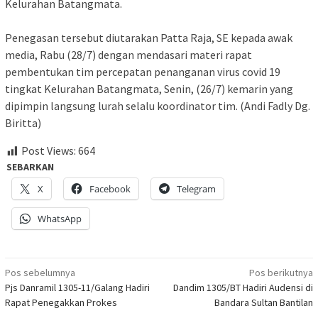
Kelurahan Batangmata.
Penegasan tersebut diutarakan Patta Raja, SE kepada awak
media, Rabu (28/7) dengan mendasari materi rapat
pembentukan tim percepatan penanganan virus covid 19
tingkat Kelurahan Batangmata, Senin, (26/7) kemarin yang
dipimpin langsung lurah selalu koordinator tim. (Andi Fadly Dg.
Biritta)
Post Views:
664
SEBARKAN
X
Facebook
Telegram
WhatsApp
Navigasi
Pos sebelumnya
Pos berikutnya
Pjs Danramil 1305-11/Galang Hadiri
Dandim 1305/BT Hadiri Audensi di
pos
Rapat Penegakkan Prokes
Bandara Sultan Bantilan