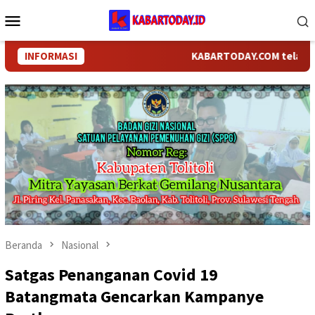
Loncat
Menu
ke
Mobile
konten
INFORMASI
KABARTODAY.COM telah bergan
Beranda
Nasional
Satgas Penanganan Covid 19
Batangmata Gencarkan Kampanye