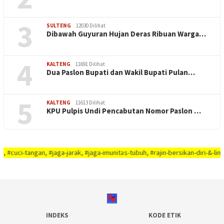
3
SULTENG
12030 Dilihat
Dibawah Guyuran Hujan Deras Ribuan Warga…
4
KALTENG
11691 Dilihat
Dua Paslon Bupati dan Wakil Bupati Pulan…
5
KALTENG
11613 Dilihat
KPU Pulpis Undi Pencabutan Nomor Paslon …
gan, #jaga-jarak, #jaga-imunitas-tubuh, #rajin-bersikan-diri-&-lingkungaN-a
INDEKS
KODE ETIK