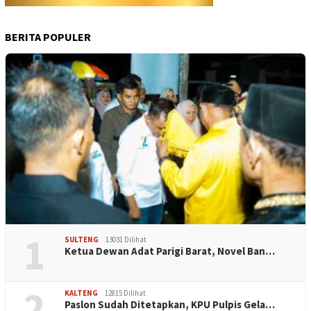
BERITA POPULER
1
SULTENG
13031 Dilihat
Ketua Dewan Adat Parigi Barat, Novel Ban…
2
KALTENG
12815 Dilihat
Paslon Sudah Ditetapkan, KPU Pulpis Gela…