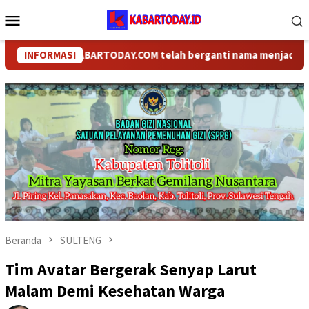
Loncat
Menu
ke
Mobile
konten
INFORMASI
KABARTODAY.COM telah berganti nama menjadi KABARTOD
Beranda
SULTENG
Tim Avatar Bergerak Senyap Larut
Malam Demi Kesehatan Warga