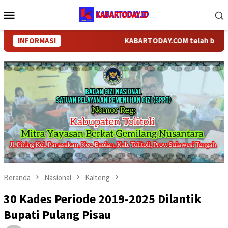
Loncat
Menu
ke
Mobile
konten
INFORMASI
KABARTODAY.COM telah berganti n
Beranda
Nasional
Kalteng
30 Kades Periode 2019-2025 Dilantik
Bupati Pulang Pisau