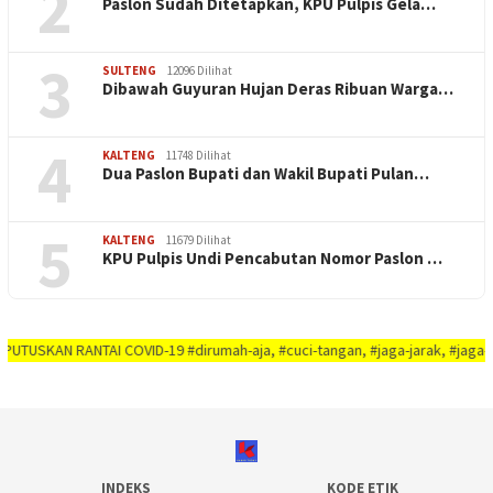
2
Paslon Sudah Ditetapkan, KPU Pulpis Gela…
3
SULTENG
12096 Dilihat
Dibawah Guyuran Hujan Deras Ribuan Warga…
4
KALTENG
11748 Dilihat
Dua Paslon Bupati dan Wakil Bupati Pulan…
5
KALTENG
11679 Dilihat
KPU Pulpis Undi Pencabutan Nomor Paslon …
N RANTAI COVID-19 #dirumah-aja, #cuci-tangan, #jaga-jarak, #jaga-imunitas-
INDEKS
KODE ETIK