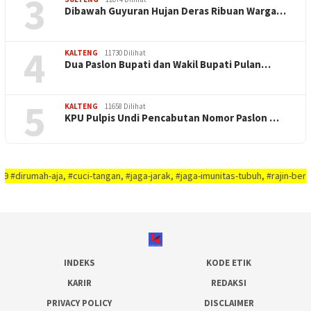
3
Dibawah Guyuran Hujan Deras Ribuan Warga…
4
KALTENG
11730 Dilihat
Dua Paslon Bupati dan Wakil Bupati Pulan…
5
KALTENG
11658 Dilihat
KPU Pulpis Undi Pencabutan Nomor Paslon …
-aja, #cuci-tangan, #jaga-jarak, #jaga-imunitas-tubuh, #rajin-bersikan-dir
INDEKS
KODE ETIK
KARIR
REDAKSI
PRIVACY POLICY
DISCLAIMER