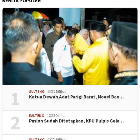
BERITA POPULER
1
SULTENG
13082 Dilihat
Ketua Dewan Adat Parigi Barat, Novel Ban…
2
KALTENG
12865 Dilihat
Paslon Sudah Ditetapkan, KPU Pulpis Gela…
SULTENG
12074 Dilihat