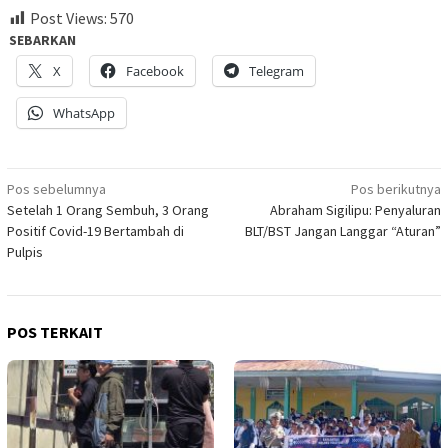
Post Views:
570
SEBARKAN
X
Facebook
Telegram
WhatsApp
Navigasi
Pos sebelumnya
Pos berikutnya
Setelah 1 Orang Sembuh, 3 Orang
Abraham Sigilipu: Penyaluran
pos
Positif Covid-19 Bertambah di
BLT/BST Jangan Langgar “Aturan”
Pulpis
POS TERKAIT