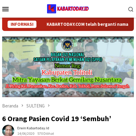
Loncat
Menu
ke
Mobile
konten
INFORMASI
KABARTODAY.COM telah berganti nama menjadi 
Beranda
SULTENG
6 Orang Pasien Covid 19 ‘Sembuh’
Erwin Kabartoday.id
14/06/2020
570 Dilihat