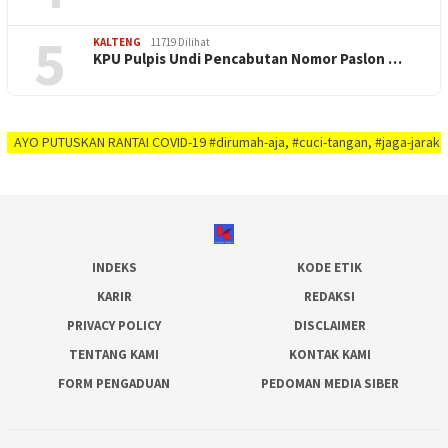
5
KALTENG
11719 Dilihat
KPU Pulpis Undi Pencabutan Nomor Paslon …
UTUSKAN RANTAI COVID-19 #dirumah-aja, #cuci-tangan, #jaga-jarak, #jaga-imu
INDEKS
KODE ETIK
KARIR
REDAKSI
PRIVACY POLICY
DISCLAIMER
TENTANG KAMI
KONTAK KAMI
FORM PENGADUAN
PEDOMAN MEDIA SIBER