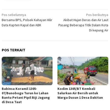
Navigasi
Pos sebelumnya
Pos berikutnya
Bersama BPS, Polsek Kahayan Hilir
Akibat Hujan Deras dan Air Laut
pos
Data Kapten Kapal dan ABK
Pasang Beberapa Titik Dalam Kota
Di kepung Air
POS TERKAIT
Babinsa Koramil 1305-
Kodim 1305/BT Kembali
07/Bunobogu Turun ke Lahan
Salurkan Air Bersih untuk
Bantu Petani Pipil Biji Jagung
Warga Dusun 1 Desa Dakitan
di Desa Taat