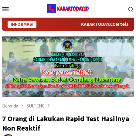
Loncat
Menu
ke
Mobile
konten
INFORMASI
KABARTODAY.COM telah bergant
Beranda
SULTENG
7 Orang di Lakukan Rapid Test Hasilnya
Non Reaktif