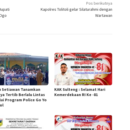
Pos berikutnya
Bupati
Kapolres Tolitoli gelar Silaturahmi dengan
 Ogo
Wartawan
u Setiawan Tanamkan
KAK Sulteng : Selamat Hari
ya Tertib Berlalu Lintas
Kemerdekaan RI Ke -81
lui Program Police Go Yo
ol