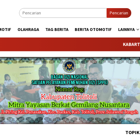
Pencarian
MOTIF
OLAHRAGA
TAG BERITA
BERITA OTOMOTIF
LAINNYA
KABARTODAY.COM t
TOPIK