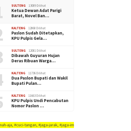
1
SULTENG
13089 Dilihat
Ketua Dewan Adat Parigi
Barat, Novel Ban…
2
KALTENG
12868 Dilihat
Paslon Sudah Ditetapkan,
KPU Pulpis Gela…
3
SULTENG
12081 Dilihat
Dibawah Guyuran Hujan
Deras Ribuan Warga…
4
KALTENG
11736 Dilihat
Dua Paslon Bupati dan Wakil
Bupati Pulan…
5
KALTENG
11663 Dilihat
KPU Pulpis Undi Pencabutan
Nomor Paslon …
ngan, #jaga-jarak, #jaga-imunitas-tubuh, #rajin-bersikan-diri-&-lingkungaN