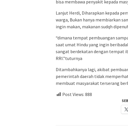
bisa membawa penyakit kepada masy
Lanjut Herdi, Diharapkan kepada pe
warga, Bukan hanya membiarkan sam
ingin makan, makanan sudqh dipenuhi
“dimana tempat pembuangan sampah
saat umat Hindu yang ingin beribad
sangat berdekatan dengan tempat i
RRI.”tuturnya
Ditambahkanya lagi, akibat pembua
pemerintah daerah tidak memperhati
membuat masyarakat terserang berb
Post Views:
888
SE