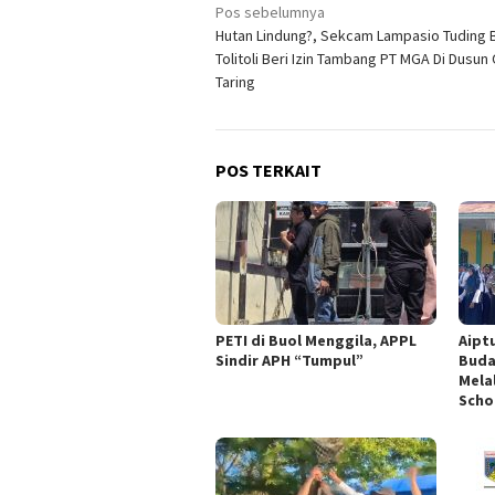
Navigasi
Pos sebelumnya
Hutan Lindung?, Sekcam Lampasio Tuding 
pos
Tolitoli Beri Izin Tambang PT MGA Di Dusun
Taring
POS TERKAIT
PETI di Buol Menggila, APPL
Aipt
Sindir APH “Tumpul”
Buda
Mela
Scho