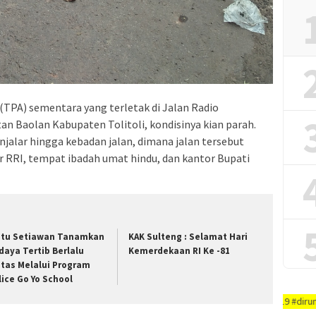
TPA) sementara yang terletak di Jalan Radio
n Baolan Kabupaten Tolitoli, kondisinya kian parah.
alar hingga kebadan jalan, dimana jalan tersebut
RRI, tempat ibadah umat hindu, dan kantor Bupati
ptu Setiawan Tanamkan
KAK Sulteng : Selamat Hari
daya Tertib Berlalu
Kemerdekaan RI Ke -81
ntas Melalui Program
lice Go Yo School
AYO PUTUSKAN RANTAI COVID-19 #dirumah-aja, #cuci-ta