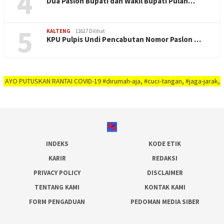
4
Dua Paslon Bupati dan Wakil Bupati Pulan…
5
KALTENG
11617 Dilihat
KPU Pulpis Undi Pencabutan Nomor Paslon …
USKAN RANTAI COVID-19 #dirumah-aja, #cuci-tangan, #jaga-jarak, #jaga-imuni
INDEKS
KODE ETIK
KARIR
REDAKSI
PRIVACY POLICY
DISCLAIMER
TENTANG KAMI
KONTAK KAMI
FORM PENGADUAN
PEDOMAN MEDIA SIBER