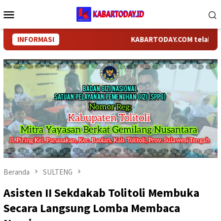
Loncat
Menu
ke
Mobile
konten
INFORMASI
KABARTODAY.COM telah berganti
Beranda
SULTENG
Asisten II Sekdakab Tolitoli Membuka
Secara Langsung Lomba Membaca