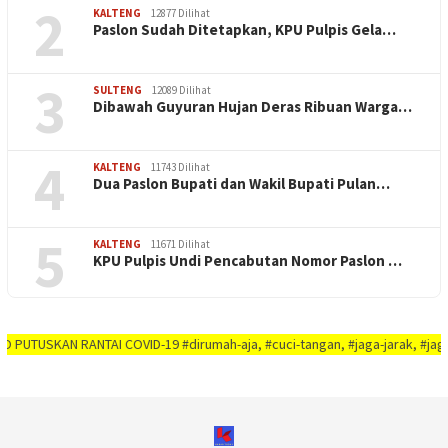
2
KALTENG
12877 Dilihat
Paslon Sudah Ditetapkan, KPU Pulpis Gela…
3
SULTENG
12089 Dilihat
Dibawah Guyuran Hujan Deras Ribuan Warga…
4
KALTENG
11743 Dilihat
Dua Paslon Bupati dan Wakil Bupati Pulan…
5
KALTENG
11671 Dilihat
KPU Pulpis Undi Pencabutan Nomor Paslon …
AN RANTAI COVID-19 #dirumah-aja, #cuci-tangan, #jaga-jarak, #jaga-imunitas-