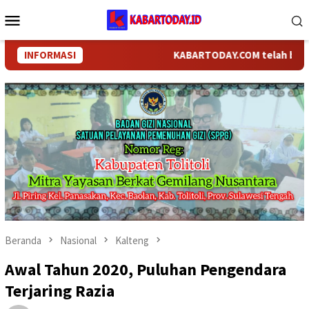
Loncat
Menu
ke
Mobile
konten
INFORMASI
KABARTODAY.COM telah berganti n
Beranda
Nasional
Kalteng
Awal Tahun 2020, Puluhan Pengendara
Terjaring Razia