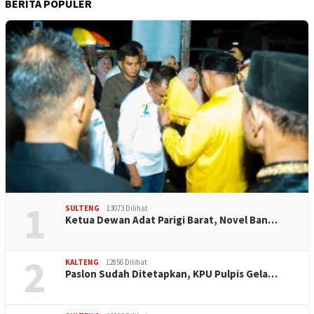
BERITA POPULER
1
SULTENG
13073 Dilihat
Ketua Dewan Adat Parigi Barat, Novel Ban…
2
KALTENG
12856 Dilihat
Paslon Sudah Ditetapkan, KPU Pulpis Gela…