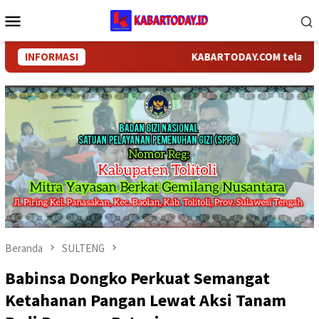
Loncat
Menu
ke
Mobile
konten
INFORMASI
KABARTODAY.COM telah bergant
Beranda
SULTENG
Babinsa Dongko Perkuat Semangat
Ketahanan Pangan Lewat Aksi Tanam