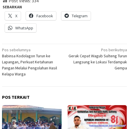
Post Views:
334
SEBARKAN
X
Facebook
Telegram
WhatsApp
Navigasi
Pos sebelumnya
Pos berikutnya
Babinsa Kodolagon Turun ke
Gerak Cepat Wagub Sulteng Turun
pos
Lapangan, Perkuat Ketahanan
Langsung ke Lokasi Terdampak
Pangan Melalui Pengolahan Hasil
Gempa
Kelapa Warga
POS TERKAIT