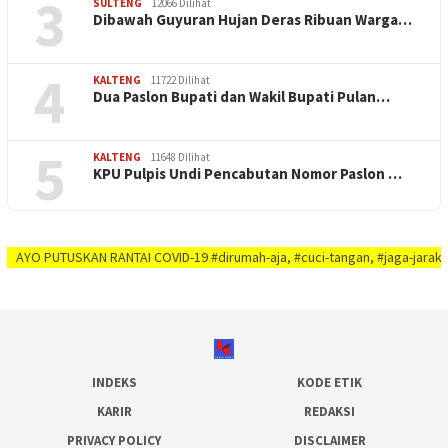
3
SULTENG
12066 Dilihat
Dibawah Guyuran Hujan Deras Ribuan Warga…
4
KALTENG
11722 Dilihat
Dua Paslon Bupati dan Wakil Bupati Pulan…
5
KALTENG
11648 Dilihat
KPU Pulpis Undi Pencabutan Nomor Paslon …
TUSKAN RANTAI COVID-19 #dirumah-aja, #cuci-tangan, #jaga-jarak, #jaga-imun
INDEKS
KODE ETIK
KARIR
REDAKSI
PRIVACY POLICY
DISCLAIMER