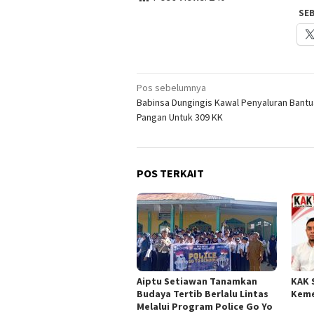
SE
Navigasi
Pos sebelumnya
Babinsa Dungingis Kawal Penyaluran Bant
pos
Pangan Untuk 309 KK
POS TERKAIT
Aiptu Setiawan Tanamkan
KAK 
Budaya Tertib Berlalu Lintas
Keme
Melalui Program Police Go Yo