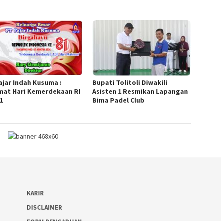
Fajar Indah Kusuma :
Bupati Tolitoli Diwakili
mat Hari Kemerdekaan RI
Asisten 1 Resmikan Lapangan
1
Bima Padel Club
KARIR
DISCLAIMER