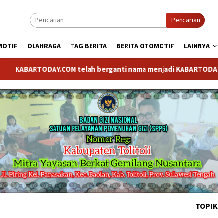
Pencarian
MOTIF
OLAHRAGA
TAG BERITA
BERITA OTOMOTIF
LAINNYA
BARTODAY.COM telah berganti nama menjadi KABARTODAY.ID. Untuk
TOPIK