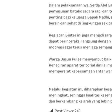
Dalam pelaksanaannya, Serda Abd Ga
penyusunan batako secara rapi dan 
penting bagi keluarga Bapak Madhi,
bersih dan sehat di lingkungan sekita
Kegiatan Binter ini juga menjadi sar
dapat berinteraksi langsung dengan
motivasi agar terus menjaga semang
Warga Dusun Pulae menyambut baik k
Kehadiran aparat teritorial dinila
mempererat kebersamaan antar warg
Melalui kegiatan ini, diharapkan ke
meningkat, sehingga kualitas keseh
dan berkembang ke arah yang lebih b
AYO PUTUSKAN RANTAI COVID-19 #dirumah-aja, #cuci-
Post Views:
240