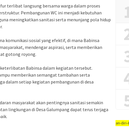
fur terlibat langsung bersama warga dalam proses
terstruktur. Pembangunan WC ini menjadi kebutuhan
 guna meningkatkan sanitasi serta menunjang pola hidup
r.
ana komunikasi sosial yang efektif, di mana Babinsa
 masyarakat, mendengar aspirasi, serta memberikan
at gotong royong.
eterlibatan Babinsa dalam kegiatan tersebut.
i mampu memberikan semangat tambahan serta
a dalam setiap kegiatan pembangunan di desa
sadaran masyarakat akan pentingnya sanitasi semakin
atan lingkungan di Desa Galumpang dapat terus terjaga
aik.
tangan, #jaga-jarak, #jaga-imunitas-tubuh, #rajin-bersikan-diri-&-lingkung