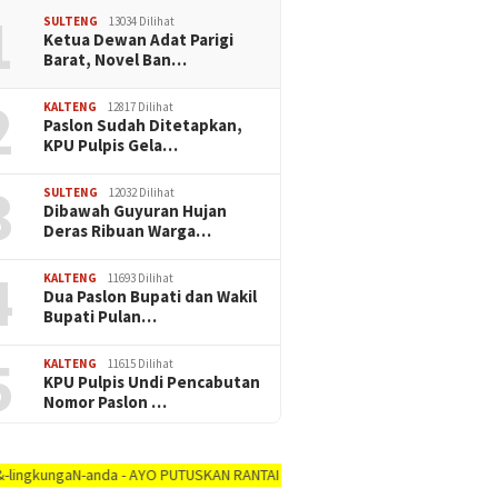
1
SULTENG
13034 Dilihat
Ketua Dewan Adat Parigi
Barat, Novel Ban…
2
KALTENG
12817 Dilihat
Paslon Sudah Ditetapkan,
KPU Pulpis Gela…
3
SULTENG
12032 Dilihat
Dibawah Guyuran Hujan
Deras Ribuan Warga…
4
KALTENG
11693 Dilihat
Dua Paslon Bupati dan Wakil
Bupati Pulan…
5
KALTENG
11615 Dilihat
KPU Pulpis Undi Pencabutan
Nomor Paslon …
aN-anda - AYO PUTUSKAN RANTAI COVID-19 #dirumah-aja, #cuci-tangan, #jaga-j