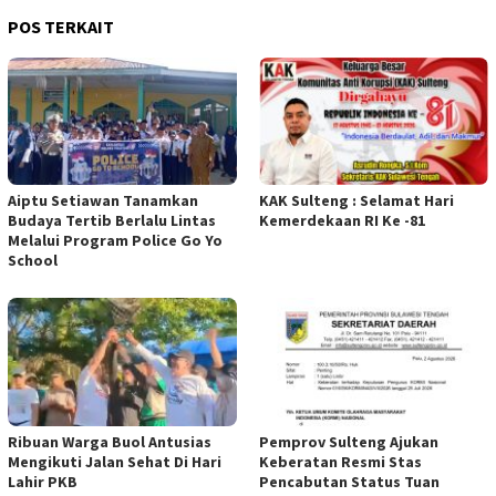
POS TERKAIT
Aiptu Setiawan Tanamkan
KAK Sulteng : Selamat Hari
Budaya Tertib Berlalu Lintas
Kemerdekaan RI Ke -81
Melalui Program Police Go Yo
School
Ribuan Warga Buol Antusias
Pemprov Sulteng Ajukan
Mengikuti Jalan Sehat Di Hari
Keberatan Resmi Stas
Lahir PKB
Pencabutan Status Tuan