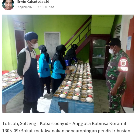
Erwin Kabartoday.id
22/09/2025
271 Dilihat
Tolitoli, Sulteng | Kabartoday.id – Anggota Babinsa Koramil
1305-09/Bokat melaksanakan pendampingan pendistribusian