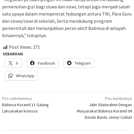
pemenuhan gizi bagi siswa dan siswi, tetapi juga menjadi salah
satu upaya dalam mempererat hubungan antara TNI, Para Guru
dan siswa/siswi di sekolah, Serta mendukung program
pemerintah dan menunjukkan peran aktif Babinsa di wilayah
binaannya,” tutupnya.
Post Views:
271
SEBARKAN
X
Facebook
Telegram
WhatsApp
Navigasi
Pos sebelumnya
Pos berikutnya
Babinsa Koramil 11 Galang
Jalin Silaturahmi Dengan
pos
Laksanakan komsos
Masyarakat Babinsa Koramil 04
Dondo Bantu Jemur Coklat