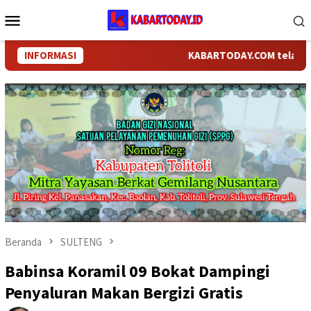
Loncat
Menu
ke
Mobile
konten
INFORMASI
KABARTODAY.COM telah bergan
Beranda
SULTENG
Babinsa Koramil 09 Bokat Dampingi
Penyaluran Makan Bergizi Gratis