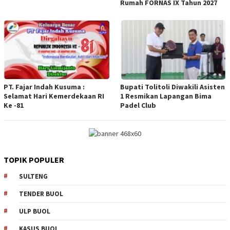
Rumah FORNAS IX Tahun 2027
PT. Fajar Indah Kusuma :
Bupati Tolitoli Diwakili Asisten
Selamat Hari Kemerdekaan RI
1 Resmikan Lapangan Bima
Ke -81
Padel Club
TOPIK POPULER
SULTENG
TENDER BUOL
ULP BUOL
KASUS BUOL