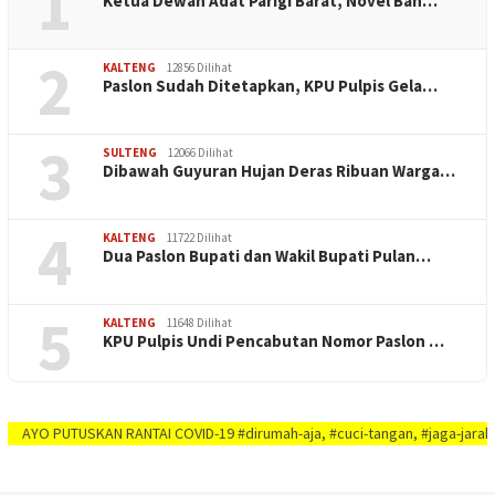
1
Ketua Dewan Adat Parigi Barat, Novel Ban…
2
KALTENG
12856 Dilihat
Paslon Sudah Ditetapkan, KPU Pulpis Gela…
3
SULTENG
12066 Dilihat
Dibawah Guyuran Hujan Deras Ribuan Warga…
4
KALTENG
11722 Dilihat
Dua Paslon Bupati dan Wakil Bupati Pulan…
5
KALTENG
11648 Dilihat
KPU Pulpis Undi Pencabutan Nomor Paslon …
PUTUSKAN RANTAI COVID-19 #dirumah-aja, #cuci-tangan, #jaga-jarak, #jaga-im