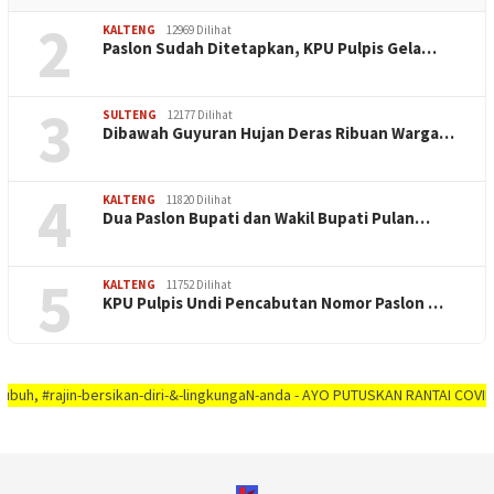
2
KALTENG
12969 Dilihat
Paslon Sudah Ditetapkan, KPU Pulpis Gela…
3
SULTENG
12177 Dilihat
Dibawah Guyuran Hujan Deras Ribuan Warga…
4
KALTENG
11820 Dilihat
Dua Paslon Bupati dan Wakil Bupati Pulan…
5
KALTENG
11752 Dilihat
KPU Pulpis Undi Pencabutan Nomor Paslon …
ajin-bersikan-diri-&-lingkungaN-anda - AYO PUTUSKAN RANTAI COVID-19 #dirum