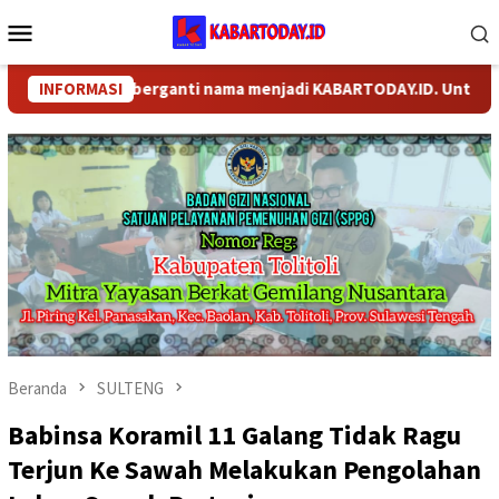
Loncat
Menu
ke
Mobile
konten
.COM telah berganti nama menjadi KABARTODAY.ID. Untuk layanan
INFORMASI
Beranda
SULTENG
Babinsa Koramil 11 Galang Tidak Ragu
Terjun Ke Sawah Melakukan Pengolahan