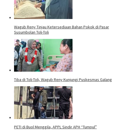
Wagub Reny Tinjau Ketersediaan Bahan Pokok di Pasar
Susumbolan Toli-Toli
Tiba di Toli-Toli, Wagub Reny Kunjungi Puskesmas Galang
PETI di Buol Menggila, APPL Sindir APH “Tumpul”