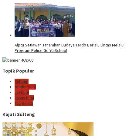
Aiptu Setiawan Tanamkan Budaya Tertib Berlalu Lintas Melalui
Program Police Go Yo School
Topik Populer
Sulteng
tender buol
ulp buol
kasus buol
Tag Berita
Kajati Sulteng