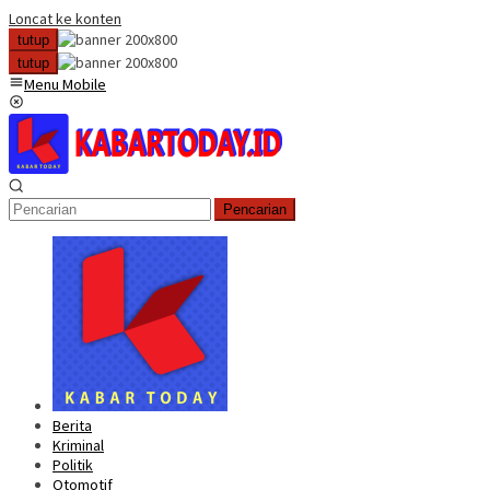
Loncat ke konten
tutup
tutup
Menu Mobile
Pencarian
Berita
Kriminal
Politik
Otomotif