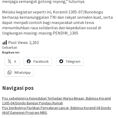
menjaga semangat gotong royong,” tuturnya.
Melalui kegiatan seperti ini, Koramil 1305-07/Bunobogu
berharap kemanunggalan TNI dan rakyat semakin kuat, serta
dapat menjadi contoh bagi masyarakat untuk terus
menumbuhkan rasa solidaritas dan kepedulian sosial di
lingkungan masing-masing.PENDIM_1305
Post Views:
2,203
Sebarkan
Bagikan ini:
X
Facebook
Telegram
WhatsApp
Navigasi pos
Pos sebelumnya
Kepedulian Terhadap Warga Binaan, Babinsa Koramil
1305-04/Dondo Bangun Pondasi Rumah
Pos berikutnya
Pastikan Penyaluran Lancar, Babinsa Koramil 04 Dondo
Aktif Dampingi Program MBG