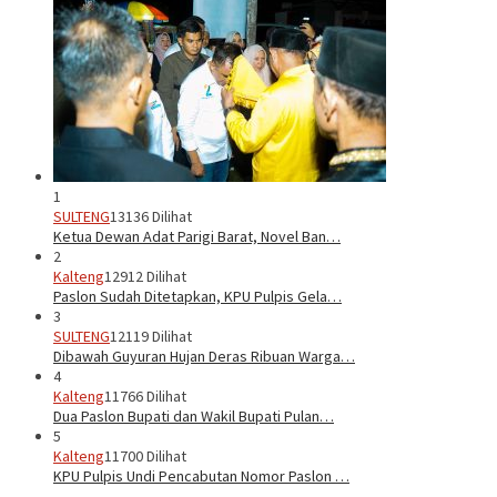
1
SULTENG
13136 Dilihat
Ketua Dewan Adat Parigi Barat, Novel Ban…
2
Kalteng
12912 Dilihat
Paslon Sudah Ditetapkan, KPU Pulpis Gela…
3
SULTENG
12119 Dilihat
Dibawah Guyuran Hujan Deras Ribuan Warga…
4
Kalteng
11766 Dilihat
Dua Paslon Bupati dan Wakil Bupati Pulan…
5
Kalteng
11700 Dilihat
KPU Pulpis Undi Pencabutan Nomor Paslon …