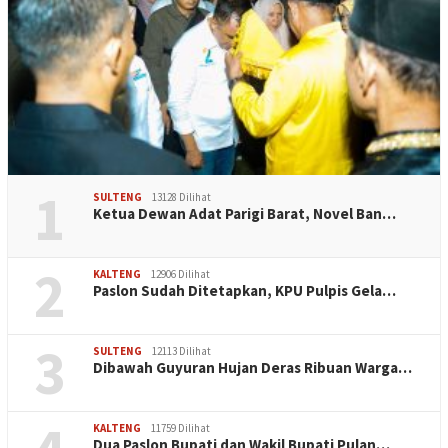
1
SULTENG
13128 Dilihat
Ketua Dewan Adat Parigi Barat, Novel Ban…
2
KALTENG
12906 Dilihat
Paslon Sudah Ditetapkan, KPU Pulpis Gela…
3
SULTENG
12113 Dilihat
Dibawah Guyuran Hujan Deras Ribuan Warga…
KALTENG
11759 Dilihat
Dua Paslon Bupati dan Wakil Bupati Pulan…