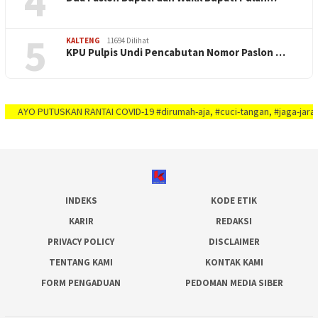
4
5
KALTENG
11694 Dilihat
KPU Pulpis Undi Pencabutan Nomor Paslon …
 PUTUSKAN RANTAI COVID-19 #dirumah-aja, #cuci-tangan, #jaga-jarak, #jaga-im
INDEKS
KODE ETIK
KARIR
REDAKSI
PRIVACY POLICY
DISCLAIMER
TENTANG KAMI
KONTAK KAMI
FORM PENGADUAN
PEDOMAN MEDIA SIBER