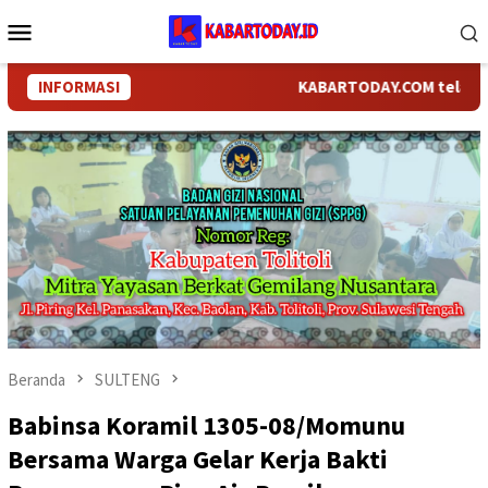
Loncat
Menu
ke
Mobile
konten
INFORMASI
KABARTODAY.COM telah bergan
Beranda
SULTENG
Babinsa Koramil 1305-08/Momunu
Bersama Warga Gelar Kerja Bakti