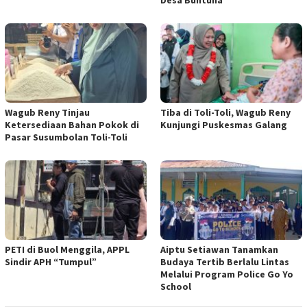
Desa Buntuna
Wagub Reny Tinjau
Tiba di Toli-Toli, Wagub Reny
Ketersediaan Bahan Pokok di
Kunjungi Puskesmas Galang
Pasar Susumbolan Toli-Toli
PETI di Buol Menggila, APPL
Aiptu Setiawan Tanamkan
Sindir APH “Tumpul”
Budaya Tertib Berlalu Lintas
Melalui Program Police Go Yo
School