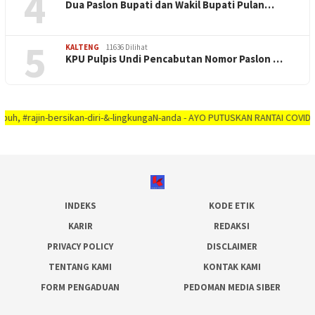
4
Dua Paslon Bupati dan Wakil Bupati Pulan…
5
KALTENG
11636 Dilihat
KPU Pulpis Undi Pencabutan Nomor Paslon …
jin-bersikan-diri-&-lingkungaN-anda - AYO PUTUSKAN RANTAI COVID-19 #diruma
INDEKS
KODE ETIK
KARIR
REDAKSI
PRIVACY POLICY
DISCLAIMER
TENTANG KAMI
KONTAK KAMI
FORM PENGADUAN
PEDOMAN MEDIA SIBER