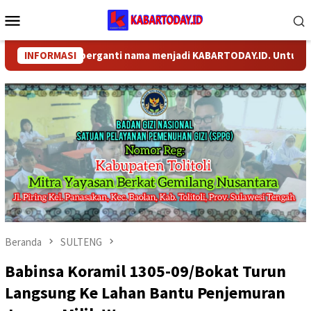
Loncat
Menu
ke
Mobile
konten
.COM telah berganti nama menjadi KABARTODAY.ID. Untuk layanan 
INFORMASI
Beranda
SULTENG
Babinsa Koramil 1305-09/Bokat Turun
Langsung Ke Lahan Bantu Penjemuran