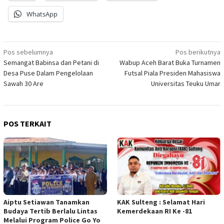
WhatsApp
Navigasi
Pos sebelumnya
Pos berikutnya
Semangat Babinsa dan Petani di
Wabup Aceh Barat Buka Turnamen
pos
Desa Puse Dalam Pengelolaan
Futsal Piala Presiden Mahasiswa
Sawah 30 Are
Universitas Teuku Umar
POS TERKAIT
Aiptu Setiawan Tanamkan
KAK Sulteng : Selamat Hari
Budaya Tertib Berlalu Lintas
Kemerdekaan RI Ke -81
Melalui Program Police Go Yo