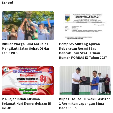
School
Ribuan Warga Buol Antusias
Pemprov Sulteng Ajukan
Mengikuti Jalan Sehat Di Hari
Keberatan Resmi Stas
Lahir PKB
Pencabutan Status Tuan
Rumah FORNAS IX Tahun 2027
PT. Fajar Indah Kusuma :
Bupati Tolitoli Diwakili Asisten
Selamat Hari Kemerdekaan RI
1 Resmikan Lapangan Bima
Ke -81
Padel Club