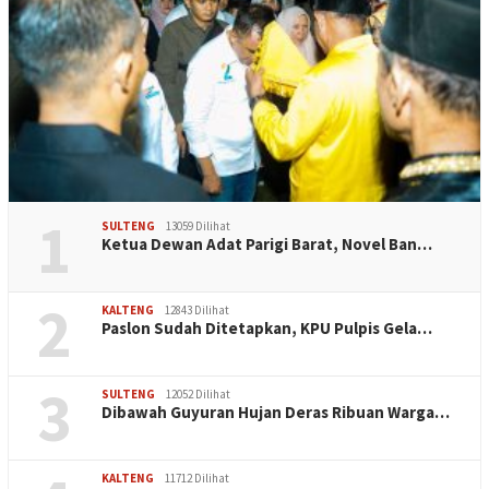
1
SULTENG
13059 Dilihat
Ketua Dewan Adat Parigi Barat, Novel Ban…
2
KALTENG
12843 Dilihat
Paslon Sudah Ditetapkan, KPU Pulpis Gela…
3
SULTENG
12052 Dilihat
Dibawah Guyuran Hujan Deras Ribuan Warga…
KALTENG
11712 Dilihat