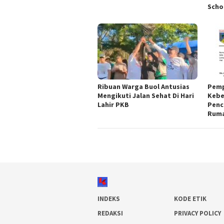
Scho
Ribuan Warga Buol Antusias
Pemp
Mengikuti Jalan Sehat Di Hari
Kebe
Lahir PKB
Penc
Ruma
INDEKS
KODE ETIK
REDAKSI
PRIVACY POLICY