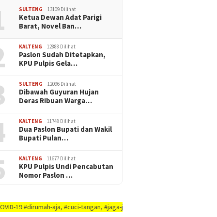
1
SULTENG
13109 Dilihat
Ketua Dewan Adat Parigi
Barat, Novel Ban…
2
KALTENG
12888 Dilihat
Paslon Sudah Ditetapkan,
KPU Pulpis Gela…
3
SULTENG
12096 Dilihat
Dibawah Guyuran Hujan
Deras Ribuan Warga…
4
KALTENG
11748 Dilihat
Dua Paslon Bupati dan Wakil
Bupati Pulan…
5
KALTENG
11677 Dilihat
KPU Pulpis Undi Pencabutan
Nomor Paslon …
ah-aja, #cuci-tangan, #jaga-jarak, #jaga-imunitas-tubuh, #rajin-bersikan-d