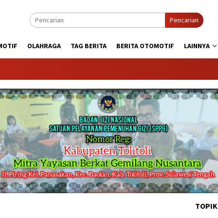
Pencarian
MOTIF
OLAHRAGA
TAG BERITA
BERITA OTOMOTIF
LAINNYA
KABAR
TOPIK