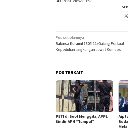
Post Views:
167
SE
Navigasi
Pos sebelumnya
Babinsa Koramil 1305-11/Galang Perkuat
pos
Kepedulian Lingkungan Lewat Komsos
POS TERKAIT
PETI di Buol Menggila, APPL
Aipt
Sindir APH “Tumpul”
Buda
Mela