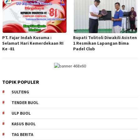
PT. Fajar Indah Kusuma :
Bupati Tolitoli Diwakili Asisten
Selamat Hari Kemerdekaan RI
1 Resmikan Lapangan Bima
Ke -81
Padel Club
TOPIK POPULER
SULTENG
TENDER BUOL
ULP BUOL
KASUS BUOL
TAG BERITA