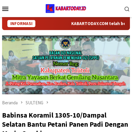
Loncat
Menu
ke
Mobile
konten
INFORMASI
KABARTODAY.COM telah berganti n
Beranda
SULTENG
Babinsa Koramil 1305-10/Dampal
Selatan Bantu Petani Panen Padi Dengan