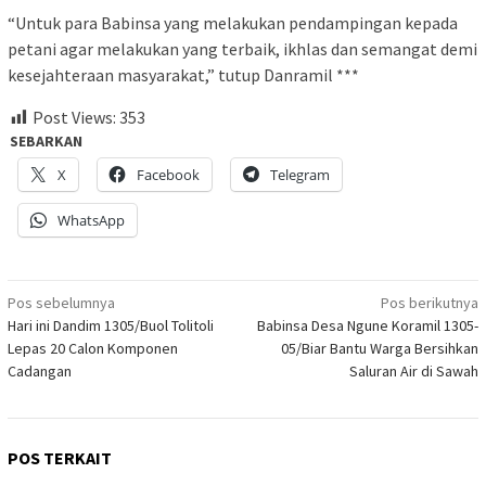
“Untuk para Babinsa yang melakukan pendampingan kepada
petani agar melakukan yang terbaik, ikhlas dan semangat demi
kesejahteraan masyarakat,” tutup Danramil ***
Post Views:
353
SEBARKAN
X
Facebook
Telegram
WhatsApp
Navigasi
Pos sebelumnya
Pos berikutnya
Hari ini Dandim 1305/Buol Tolitoli
Babinsa Desa Ngune Koramil 1305-
pos
Lepas 20 Calon Komponen
05/Biar Bantu Warga Bersihkan
Cadangan
Saluran Air di Sawah
POS TERKAIT