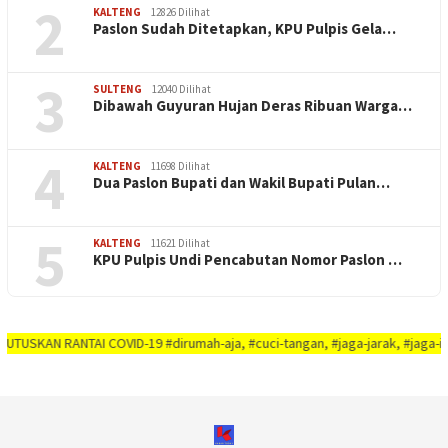
2
KALTENG
12826 Dilihat
Paslon Sudah Ditetapkan, KPU Pulpis Gela…
3
SULTENG
12040 Dilihat
Dibawah Guyuran Hujan Deras Ribuan Warga…
4
KALTENG
11698 Dilihat
Dua Paslon Bupati dan Wakil Bupati Pulan…
5
KALTENG
11621 Dilihat
KPU Pulpis Undi Pencabutan Nomor Paslon …
 RANTAI COVID-19 #dirumah-aja, #cuci-tangan, #jaga-jarak, #jaga-imunitas-t