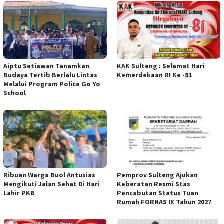
Aiptu Setiawan Tanamkan
KAK Sulteng : Selamat Hari
Budaya Tertib Berlalu Lintas
Kemerdekaan RI Ke -81
Melalui Program Police Go Yo
School
Ribuan Warga Buol Antusias
Pemprov Sulteng Ajukan
Mengikuti Jalan Sehat Di Hari
Keberatan Resmi Stas
Lahir PKB
Pencabutan Status Tuan
Rumah FORNAS IX Tahun 2027