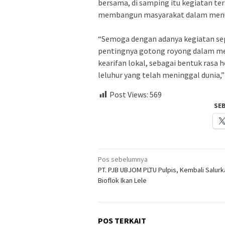
bersama, di samping itu kegiatan te
membangun masyarakat dalam men
“Semoga dengan adanya kegiatan sepe
pentingnya gotong royong dalam men
kearifan lokal, sebagai bentuk rasa
leluhur yang telah meninggal dunia,”
Post Views:
569
SE
Navigasi
Pos sebelumnya
PT. PJB UBJOM PLTU Pulpis, Kembali Salur
pos
Bioflok Ikan Lele
POS TERKAIT