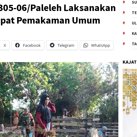
SU
305-06/Paleleh Laksanakan
TE
Tempat Pemakaman Umum
UL
KA
TA
X
Facebook
Telegram
WhatsApp
KAJAT