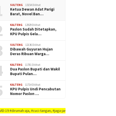
1
SULTENG
13154 Dilihat
Ketua Dewan Adat Parigi
Barat, Novel Ban…
2
KALTENG
12929 Dilihat
Paslon Sudah Ditetapkan,
KPU Pulpis Gela…
3
SULTENG
12136 Dilihat
Dibawah Guyuran Hujan
Deras Ribuan Warga…
4
KALTENG
11781 Dilihat
Dua Paslon Bupati dan Wakil
Bupati Pulan…
5
KALTENG
11714 Dilihat
KPU Pulpis Undi Pencabutan
Nomor Paslon …
h-aja, #cuci-tangan, #jaga-jarak, #jaga-imunitas-tubuh, #rajin-bersikan-di