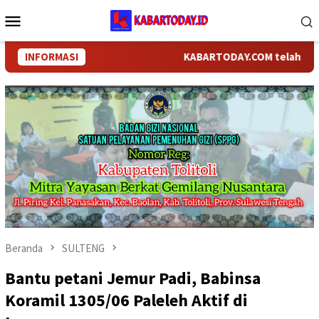
Loncat
Menu
ke
Mobile
konten
INFORMASI
KABARTODAY.COM telah berganti
Beranda
SULTENG
Bantu petani Jemur Padi, Babinsa
Koramil 1305/06 Paleleh Aktif di