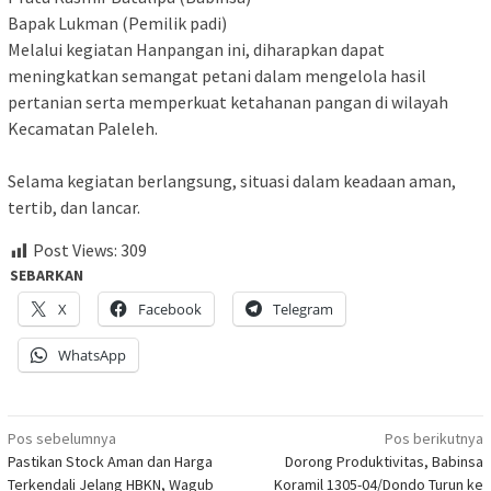
Bapak Lukman (Pemilik padi)
Melalui kegiatan Hanpangan ini, diharapkan dapat
meningkatkan semangat petani dalam mengelola hasil
pertanian serta memperkuat ketahanan pangan di wilayah
Kecamatan Paleleh.
Selama kegiatan berlangsung, situasi dalam keadaan aman,
tertib, dan lancar.
Post Views:
309
SEBARKAN
X
Facebook
Telegram
WhatsApp
Navigasi
Pos sebelumnya
Pos berikutnya
Pastikan Stock Aman dan Harga
Dorong Produktivitas, Babinsa
pos
Terkendali Jelang HBKN, Wagub
Koramil 1305-04/Dondo Turun ke