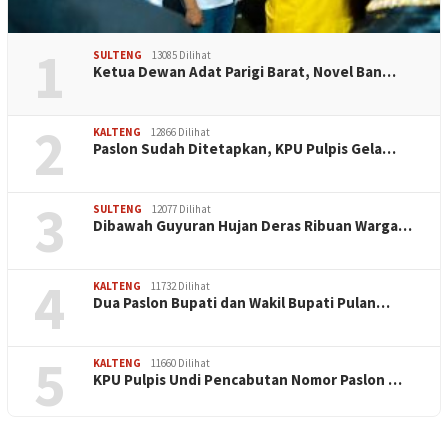
1
SULTENG
13085 Dilihat
Ketua Dewan Adat Parigi Barat, Novel Ban…
2
KALTENG
12866 Dilihat
Paslon Sudah Ditetapkan, KPU Pulpis Gela…
3
SULTENG
12077 Dilihat
Dibawah Guyuran Hujan Deras Ribuan Warga…
4
KALTENG
11732 Dilihat
Dua Paslon Bupati dan Wakil Bupati Pulan…
5
KALTENG
11660 Dilihat
KPU Pulpis Undi Pencabutan Nomor Paslon …