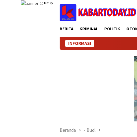
Loncat
tutup
ke
konten
BERITA
KRIMINAL
POLITIK
OTO
INFORMASI
Beranda
- Buol