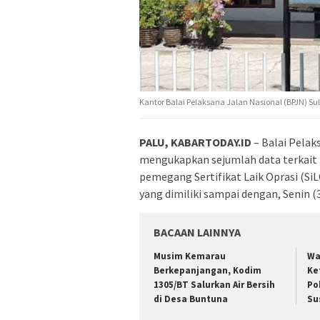
Kantor Balai Pelaksana Jalan Nasional (BPJN) Su
PALU, KABARTODAY.ID
– Balai Pelak
mengukapkan sejumlah data terkait 
pemegang Sertifikat Laik Oprasi (SiL
yang dimiliki sampai dengan, Senin (
BACAAN LAINNYA
Musim Kemarau
Wa
Berkepanjangan, Kodim
Ke
1305/BT Salurkan Air Bersih
Po
di Desa Buntuna
Su