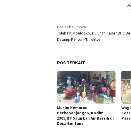
Navigasi
Pos sebelumnya
Tolak PK Moeldoko, Puluhan Kader DPC D
pos
Datangi Kantor PN Tolitoli
POS TERKAIT
Musim Kemarau
Wagu
Berkepanjangan, Kodim
Kete
1305/BT Salurkan Air Bersih di
Pasa
Desa Buntuna