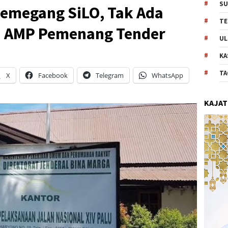
SU
Pemegang SiLO, Tak Ada
TE
 AMP Pemenang Tender
UL
KA
TA
X
Facebook
Telegram
WhatsApp
KAJAT