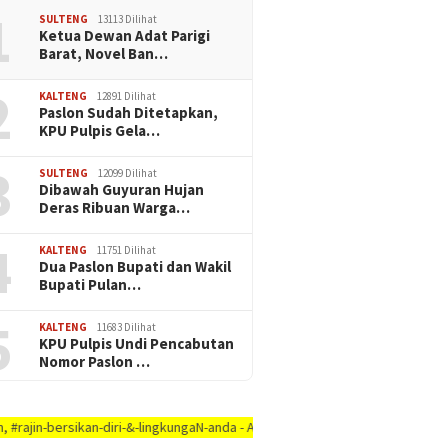
1
SULTENG
13113 Dilihat
Ketua Dewan Adat Parigi
Barat, Novel Ban…
2
KALTENG
12891 Dilihat
Paslon Sudah Ditetapkan,
KPU Pulpis Gela…
3
SULTENG
12099 Dilihat
Dibawah Guyuran Hujan
Deras Ribuan Warga…
4
KALTENG
11751 Dilihat
Dua Paslon Bupati dan Wakil
Bupati Pulan…
5
KALTENG
11683 Dilihat
KPU Pulpis Undi Pencabutan
Nomor Paslon …
kan-diri-&-lingkungaN-anda - AYO PUTUSKAN RANTAI COVID-19 #dirumah-aja, #c