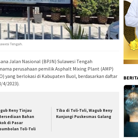
lawesi Tengah.
sana Jalan Nasional (BPJN) Sulawesi Tengah
nama perusahaan pemilik Asphalt Mixing Plant (AMP)
O) yang berlokasi di Kabupaten Buol, berdasarkan daftar
BERIT
3/4/2023).
gub Reny Tinjau
Tiba di Toli-Toli, Wagub Reny
tersediaan Bahan
Kunjungi Puskesmas Galang
kok di Pasar
sumbolan Toli-Toli