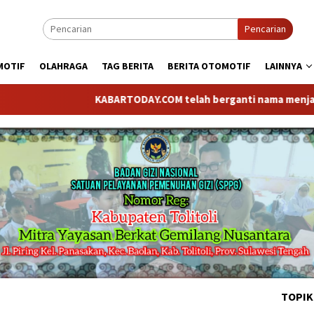
Pencarian
MOTIF
OLAHRAGA
TAG BERITA
BERITA OTOMOTIF
LAINNYA
KABARTODAY.COM telah berganti nama menjadi KABARTOD
TOPIK