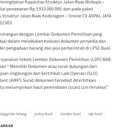
eningkatan Kapasitas Struktur Jalan Ruas Mokupo –
ai penawaran Rp.3.933.000.000. dan pada paket
 Struktur Jalan Ruas Kodolagon – Unone CV. ASPAL JAYA
32.003.
ertentangan dengan Lembar Dokumen Pemilihan yang
kja) dalam melakukan evaluasi dokumen penyedia dan
der pengadaan barang dan jasa pemerintah di LPSE Buol.
rsyaratan teknis Lembar Dokumen Pemilihan (LDP) BAB
tkan “ Memiliki Dokumen atau surat dukungan dari
uan lingkungan dan Sertifikat Laik Operasi (SLO)
lant (AMP). Surat/dokumen tersebut diterbitkan
rta melampirkan hasil pemindaian (scan) izin tersebut.”
nggolan lelang
pokja buol
tender buol
ulp buol
BARKAN