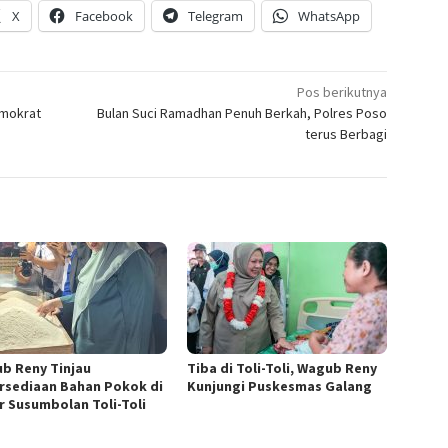
X
Facebook
Telegram
WhatsApp
Pos berikutnya
emokrat
Bulan Suci Ramadhan Penuh Berkah, Polres Poso
terus Berbagi
b Reny Tinjau
Tiba di Toli-Toli, Wagub Reny
rsediaan Bahan Pokok di
Kunjungi Puskesmas Galang
r Susumbolan Toli-Toli