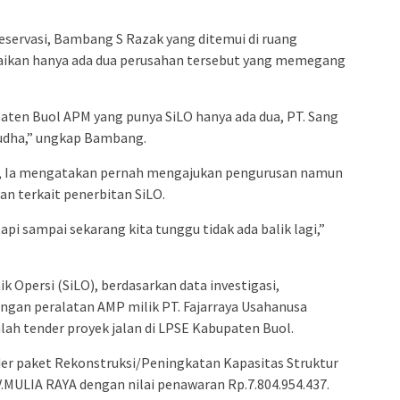
eservasi, Bambang S Razak yang ditemui di ruang
paikan hanya ada dua perusahan tersebut yang memegang
paten Buol APM yang punya SiLO hanya ada dua, PT. Sang
 Yudha,” ungkap Bambang.
sa, Ia mengatakan pernah mengajukan pengurusan namun
an terkait penerbitan SiLO.
api sampai sekarang kita tunggu tidak ada balik lagi,”
aik Opersi (SiLO), berdasarkan data investigasi,
gan peralatan AMP milik PT. Fajarraya Usahanusa
ah tender proyek jalan di LPSE Kabupaten Buol.
er paket Rekonstruksi/Peningkatan Kapasitas Struktur
.MULIA RAYA dengan nilai penawaran Rp.7.804.954.437.