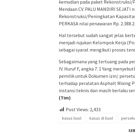
kemudian pada paket Rekonstruksi/P
Mendaan CV. PALU MANDIRI SEJATI nil
Rekonstruksi/Peningkatan Kapasitas
PERKASA nilai penawaran Rp. 2.388.2
Hal tersebut sudah sangat jelas b
menjadi rujukan Kelompok Kerja (Po
sebagai syarat mengikuti proses ten
Sebagaimana yang tertuang pada pe
IV. Huruf F, angka 7. 1 Yang menyebu
pemilik untuk Dokumen izin/ persetuj
terhadap peralatan Asphalt Mixing P
instansi teknis dan masih berlaku se
(Tim)
Post Views:
2,433
kasus buol
kasus di buol
perseko
SE