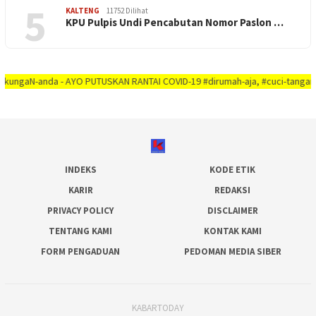
5
KALTENG
11752 Dilihat
KPU Pulpis Undi Pencabutan Nomor Paslon …
N-anda - AYO PUTUSKAN RANTAI COVID-19 #dirumah-aja, #cuci-tangan, #jaga-ja
INDEKS
KODE ETIK
KARIR
REDAKSI
PRIVACY POLICY
DISCLAIMER
TENTANG KAMI
KONTAK KAMI
FORM PENGADUAN
PEDOMAN MEDIA SIBER
KABARTODAY