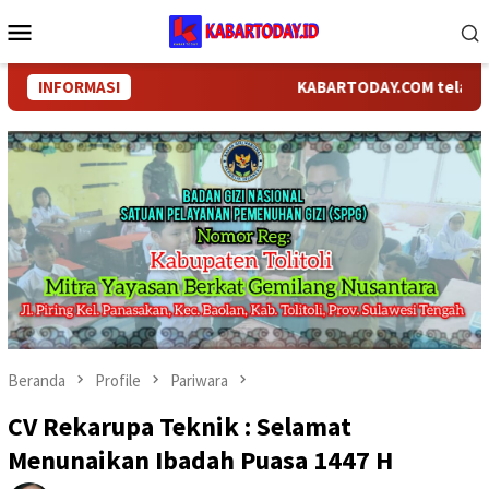
Loncat
Menu
ke
Mobile
konten
INFORMASI
KABARTODAY.COM telah bergan
Beranda
Profile
Pariwara
CV Rekarupa Teknik : Selamat
Menunaikan Ibadah Puasa 1447 H