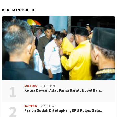
BERITA POPULER
1
SULTENG
13146 Dilihat
Ketua Dewan Adat Parigi Barat, Novel Ban…
2
KALTENG
12921 Dilihat
Paslon Sudah Ditetapkan, KPU Pulpis Gela…