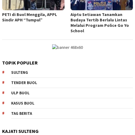
PETI di Buol Menggila, APPL
Aiptu Setiawan Tanamkan
Sindir APH “Tumpul”
Budaya Tertib Berlalu Lintas
Melalui Program Police Go Yo
School
TOPIK POPULER
SULTENG
TENDER BUOL
ULP BUOL
KASUS BUOL
TAG BERITA
KAJATI SULTENG