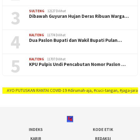
3
SULTENG
12127 Dilihat
Dibawah Guyuran Hujan Deras Ribuan Warga…
4
KALTENG
11774 Dilihat
Dua Paslon Bupati dan Wakil Bupati Pulan…
5
KALTENG
11707 Dilihat
KPU Pulpis Undi Pencabutan Nomor Paslon …
O PUTUSKAN RANTAI COVID-19 #dirumah-aja, #cuci-tangan, #jaga-jarak, #jaga-i
INDEKS
KODE ETIK
KARIR
REDAKSI