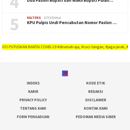
4
Dua Paslon Bupati dan Wakil Bupati Pulan…
5
KALTENG
11713 Dilihat
KPU Pulpis Undi Pencabutan Nomor Paslon …
SKAN RANTAI COVID-19 #dirumah-aja, #cuci-tangan, #jaga-jarak, #jaga-imunit
INDEKS
KODE ETIK
KARIR
REDAKSI
PRIVACY POLICY
DISCLAIMER
TENTANG KAMI
KONTAK KAMI
FORM PENGADUAN
PEDOMAN MEDIA SIBER