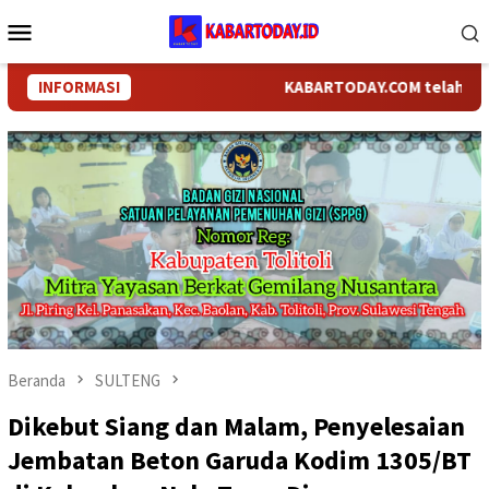
Loncat
Menu
ke
Mobile
konten
INFORMASI
KABARTODAY.COM telah berganti
Beranda
SULTENG
Dikebut Siang dan Malam, Penyelesaian
Jembatan Beton Garuda Kodim 1305/BT