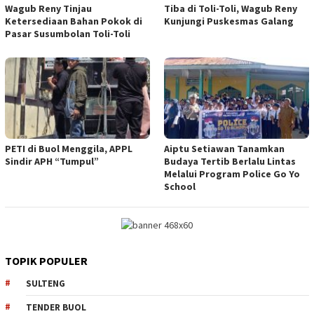
Wagub Reny Tinjau
Tiba di Toli-Toli, Wagub Reny
Ketersediaan Bahan Pokok di
Kunjungi Puskesmas Galang
Pasar Susumbolan Toli-Toli
PETI di Buol Menggila, APPL
Aiptu Setiawan Tanamkan
Sindir APH “Tumpul”
Budaya Tertib Berlalu Lintas
Melalui Program Police Go Yo
School
TOPIK POPULER
SULTENG
TENDER BUOL