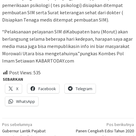
pemeriksaan psikologi ( tes psikologi) disiapkan ditempat
pembuatan SIM serta Surat keterangan sehat dari dokter (
Disiapkan Tenaga medis ditempat pembuatan SIM).
“Pelaksanaan pelayanan SIM diKabupaten baru (Morut) akan
berlangsung selama beberapa hari kedepan, harapan saya agar
media masa juga bisa mempublikasin info ini biar masyarakat
Morowali Utara bisa mengetahuinya.”pungkas Kombes Pol
Imam Setiawan KABARTODAY.com
Post Views:
535
SEBARKAN
X
Facebook
Telegram
WhatsApp
Navigasi
Pos sebelumnya
Pos berikutnya
Gubernur Lantik Pejabat
Panen Cengkeh Edisi Tahun 2020
pos