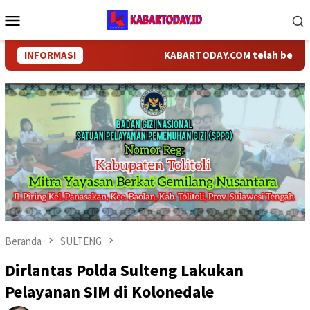
Loncat
Menu
ke
Mobile
konten
INFORMASI
KABARTODAY.COM telah berganti na
Beranda
SULTENG
Dirlantas Polda Sulteng Lakukan
Pelayanan SIM di Kolonedale