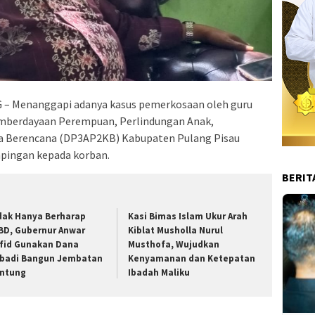
– Menanggapi adanya kasus pemerkosaan oleh guru
emberdayaan Perempuan, Perlindungan Anak,
a Berencana (DP3AP2KB) Kabupaten Pulang Pisau
pingan kepada korban.
BERIT
dak Hanya Berharap
Kasi Bimas Islam Ukur Arah
BD, Gubernur Anwar
Kiblat Musholla Nurul
fid Gunakan Dana
Musthofa, Wujudkan
ibadi Bangun Jembatan
Kenyamanan dan Ketepatan
ntung
Ibadah Maliku