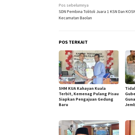
Navigasi
Pos sebelumnya
SDN Pembina Tolitoli Juara 1 KSN Dan KOS
pos
Kecamatan Baolan
POS TERKAIT
SHM KUA Kahayan Kuala
Tida
Terbit, Kemenag Pulang Pisau
Gube
Siapkan Pengajuan Gedung
Guna
Baru
Jemb