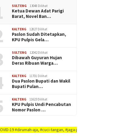
1
SULTENG
13048 Dilihat
Ketua Dewan Adat Parigi
Barat, Novel Ban…
2
KALTENG
12827 Dilihat
Paslon Sudah Ditetapkan,
KPU Pulpis Gela…
3
SULTENG
12042 Dilihat
Dibawah Guyuran Hujan
Deras Ribuan Warga…
4
KALTENG
11701 Dilihat
Dua Paslon Bupati dan Wakil
Bupati Pulan…
5
KALTENG
11623 Dilihat
KPU Pulpis Undi Pencabutan
Nomor Paslon …
ah-aja, #cuci-tangan, #jaga-jarak, #jaga-imunitas-tubuh, #rajin-bersikan-d