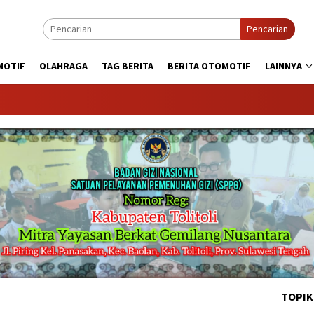
Pencarian
MOTIF
OLAHRAGA
TAG BERITA
BERITA OTOMOTIF
LAINNYA
KABART
TOPIK