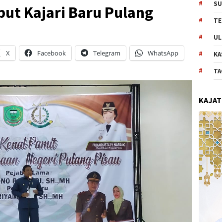
SU
ut Kajari Baru Pulang
TE
UL
X
Facebook
Telegram
WhatsApp
KA
TA
KAJAT