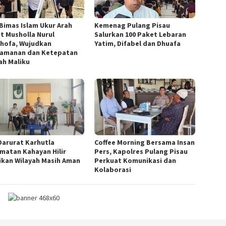
 Bimas Islam Ukur Arah
Kemenag Pulang Pisau
at Musholla Nurul
Salurkan 100 Paket Lebaran
hofa, Wujudkan
Yatim, Difabel dan Dhuafa
amanan dan Ketepatan
ah Maliku
Darurat Karhutla
Coffee Morning Bersama Insan
matan Kahayan Hilir
Pers, Kapolres Pulang Pisau
ikan Wilayah Masih Aman
Perkuat Komunikasi dan
Kolaborasi