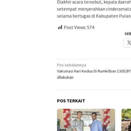
Diakhir acara tersebut, kepala dae
setempat menyerahkan cinderamata 
selama bertugas di Kabupaten Pula
Post Views:
574
SE
Navigasi
Pos sebelumnya
Vaksinasi Hari Kedua Di Rumkitban 1305/BT
pos
dilakukan
POS TERKAIT