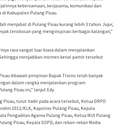
erjalinnya kebersamaan, kerjasama, komunikasi dan
s di Kabupaten Pulang Pisau.
ah menjabat di Pulang Pisau kurang lebih 3 tahun. Jujur,
nyak terobosan yang menginspirasi berbagai kalangan,”
rinya rasa sangat luar biasa dalam menjalankan
 Sehingga menjadikan momen kenal pamit tersebut
 Pisau dibawah pimpinan Bapak Triono telah banyak
ngan dalam rangka menjalankan program
ang Pisau ini,” lanjut Edy.
g Pisau, turut hadir pada acara tersebut, Ketua DRPD
andim 1011/KLK, Kapolres Pulang Pisau, Kepala
pala Pengadilan Agama Pulang Pisau, Ketua MUI Pulang
Pulang Pisau, Kepala SOPD, dan rekan-rekan Media.