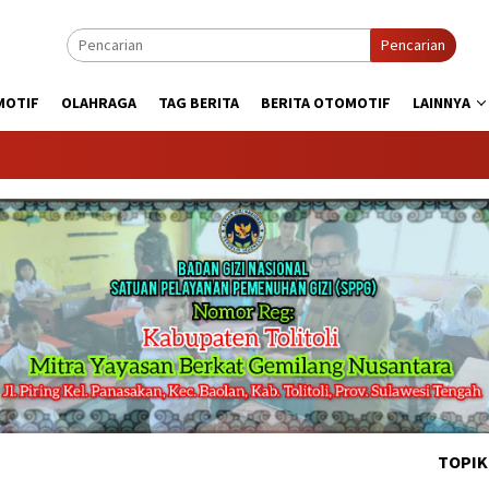
Pencarian
MOTIF
OLAHRAGA
TAG BERITA
BERITA OTOMOTIF
LAINNYA
KABAR
TOPIK