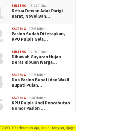
1
SULTENG
13123 Dilihat
Ketua Dewan Adat Parigi
Barat, Novel Ban…
2
KALTENG
12898 Dilihat
Paslon Sudah Ditetapkan,
KPU Pulpis Gela…
3
SULTENG
12106 Dilihat
Dibawah Guyuran Hujan
Deras Ribuan Warga…
4
KALTENG
11755 Dilihat
Dua Paslon Bupati dan Wakil
Bupati Pulan…
5
KALTENG
11689 Dilihat
KPU Pulpis Undi Pencabutan
Nomor Paslon …
mah-aja, #cuci-tangan, #jaga-jarak, #jaga-imunitas-tubuh, #rajin-bersikan-