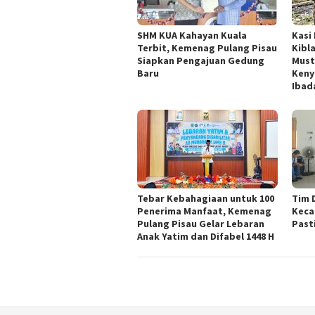
SHM KUA Kahayan Kuala
Kasi
Terbit, Kemenag Pulang Pisau
Kibl
Siapkan Pengajuan Gedung
Must
Baru
Keny
Ibad
Tebar Kebahagiaan untuk 100
Tim 
Penerima Manfaat, Kemenag
Keca
Pulang Pisau Gelar Lebaran
Past
Anak Yatim dan Difabel 1448 H